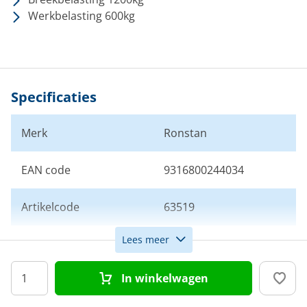
Werkbelasting 600kg
Specificaties
Merk
Ronstan
EAN code
9316800244034
Artikelcode
63519
Lees meer
Aantal schijven
2
In winkelwagen
Schijfdiameter (mm)
40