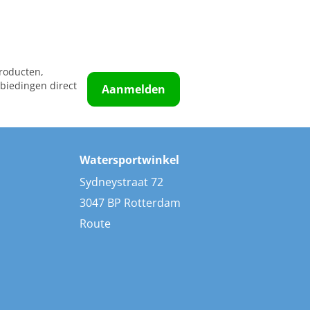
roducten,
biedingen direct
Aanmelden
Watersportwinkel
Sydneystraat 72
3047 BP Rotterdam
Route