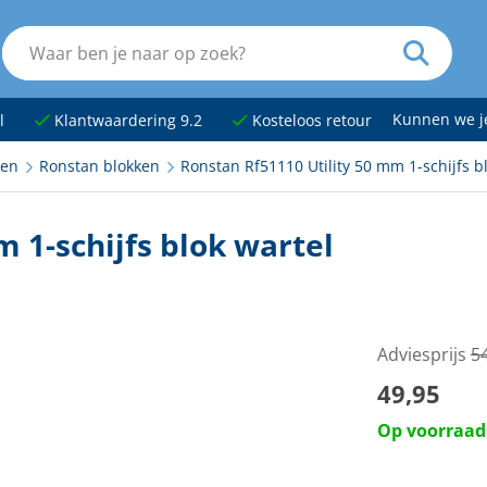
Kunnen we 
l
Klantwaardering 9.2
Kosteloos retour
ken
Ronstan blokken
Ronstan Rf51110 Utility 50 mm 1-schijfs b
 1-schijfs blok wartel
Adviesprijs
5
49,95
Op voorraad