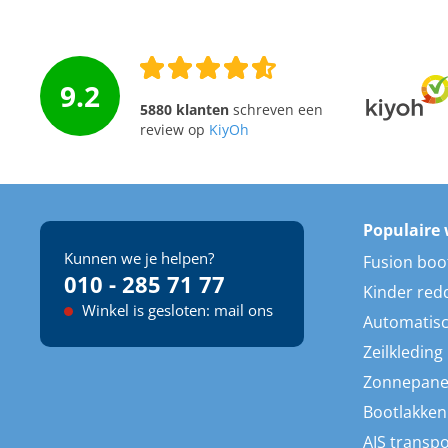
9.2
5880 klanten
schreven een
review op
KiyOh
Populaire 
Kunnen we je helpen?
Fusion boo
010 - 285 71 77
Kinder red
Winkel is gesloten: mail ons
Automatisc
Zeilkleding
Zonnepane
Bootlakken
AIS transp