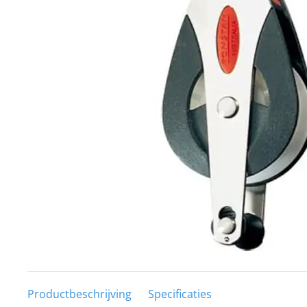
Techniek en motor
Tuigage en dekbeslag
Veiligheid
Boten, toebehoren en fun
Meubels en lifestyle
SALE
Productbeschrijving
Specificaties