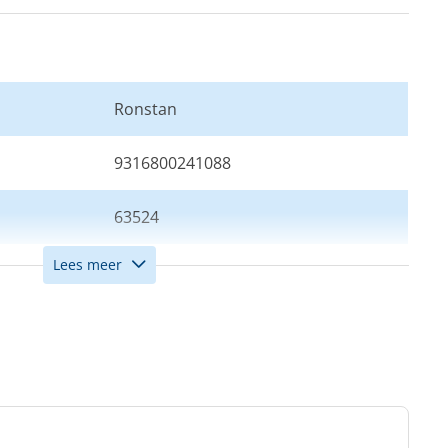
Ronstan
9316800241088
63524
Lees meer
1
50
12