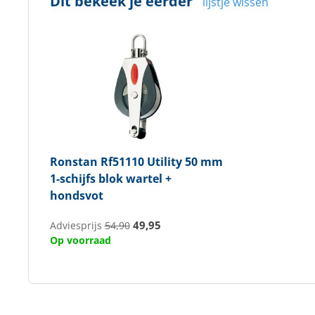
Dit bekeek je eerder
lijstje wissen
Ronstan
Rf51110 Utility 50 mm
1-schijfs blok wartel +
hondsvot
49,95
Adviesprijs
54,90
Op voorraad