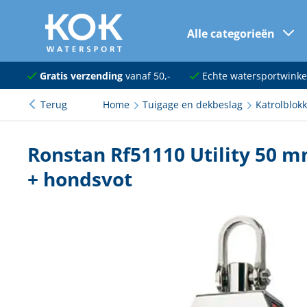
Alle categorieën
naar hoofdinhoud
Navigatie
Gratis verzending
vanaf 50,-
Echte watersportwinke
Terug
Home
Tuigage en dekbeslag
Katrolblok
Dekuitrusting
Ankeren en afmeren
Ronstan Rf51110 Utility 50 mm
Onderhoud en verf
+ hondsvot
Elektra
Kleding en schoenen
Sanitair
Kajuit en kombuis