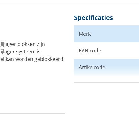
Specificaties
Merk
ijlager blokken zijn
EAN code
jlager systeem is
el kan worden geblokkeerd
Artikelcode
Aantal schijven
Schijfdiameter (mm)
Max. lijndiameter (mm)