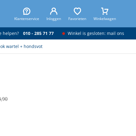
Klantenservice
Inloggen
Favorieten
Winkelwagen
je helpen?
010 - 285 71 77
Winkel is gesloten: mail ons
lok wartel + hondsvot
4,90