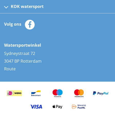
Kinder reddingsvesten
KOK watersport
Watersportwinkel
Automatische reddingsvesten
Klantenservice
Zeilkleding
Volg ons
Merken
Zonnepanelen
Bootaccessoires
Bootlakken
Vacatures
AIS transponders
Watersportwinkel
Advies & uitleg
Stootwillen en fenders
Sydneystraat 72
Bootkussens
3047 BP Rotterdam
Zwemtrappen
Route
Navigatieverlichting