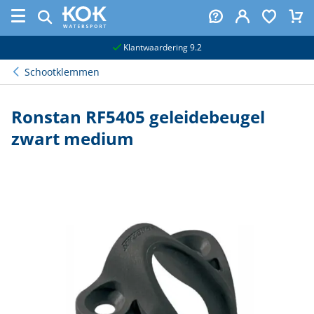
naar hoofdinhoud
Klantwaardering 9.2
Schootklemmen
Ronstan RF5405 geleidebeugel
zwart medium