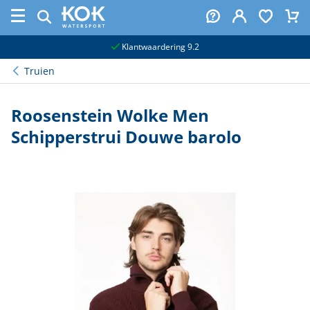
naar hoofdinhoud
Klantwaardering 9.2
Truien
Roosenstein Wolke Men
Schipperstrui Douwe barolo