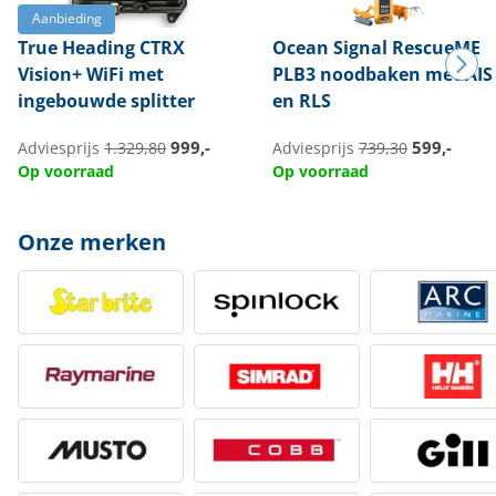
Aanbieding
True Heading
CTRX
Ocean Signal
RescueME
Vision+ WiFi met
PLB3 noodbaken met AIS
ingebouwde splitter
en RLS
999,-
599,-
Adviesprijs
1.329,80
Adviesprijs
739,30
Op voorraad
Op voorraad
Onze merken