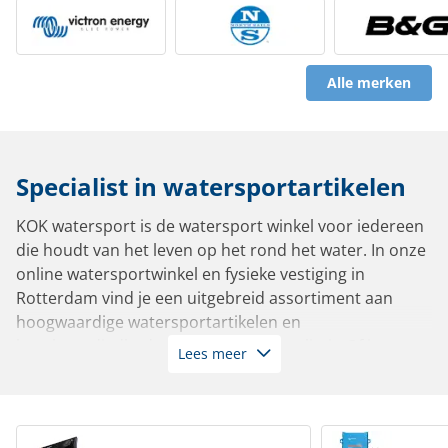
Alle merken
Specialist in watersportartikelen
KOK watersport is de watersport winkel voor iedereen
die houdt van het leven op het rond het water. In onze
online watersportwinkel en fysieke vestiging in
Rotterdam vind je een uitgebreid assortiment aan
hoogwaardige watersportartikelen en
bootbenodigdheden van de beste kwaliteit. Of je nu
Lees meer
vaart in een zeiljacht, motorboot, sloep, tender,
zeilboot of roeiboot: bij ons slaag je altijd.
Met meer dan 10.000 artikelen op voorraad leverbaar