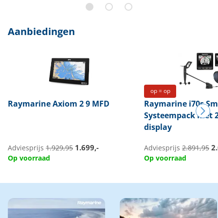
Aanbiedingen
op = op
Raymarine
Axiom 2 9 MFD
Raymarine
i70s Sm
Systeempack met 2
display
1.699,-
2.
Adviesprijs
1.929,95
Adviesprijs
2.891,95
Op voorraad
Op voorraad