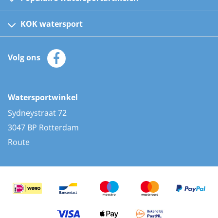
Fusion bootradio's
Kinder reddingsvesten
KOK watersport
Watersportwinkel
Automatische reddingsvesten
Klantenservice
Zeilkleding
Volg ons
Merken
Zonnepanelen
Bootaccessoires
Bootlakken
Vacatures
AIS transponders
Watersportwinkel
Advies & uitleg
Stootwillen en fenders
Sydneystraat 72
Bootkussens
3047 BP Rotterdam
Zwemtrappen
Route
Navigatieverlichting