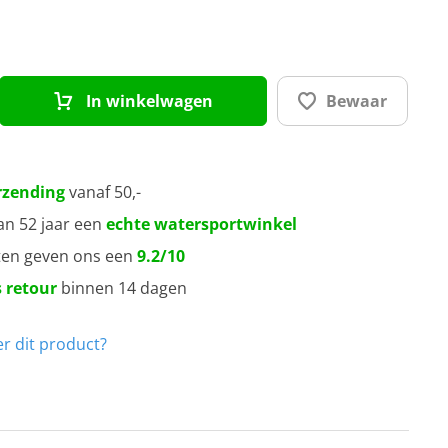
00
50
In winkelwagen
Bewaar
80
40
rzending
vanaf 50,-
an 52 jaar een
echte watersportwinkel
20
ten geven ons een
9.2/10
 retour
binnen 14 dagen
r dit product?