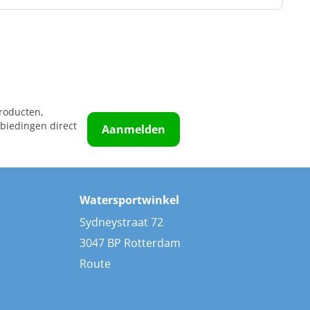
roducten,
biedingen direct
Aanmelden
Watersportwinkel
Sydneystraat 72
3047 BP Rotterdam
Route