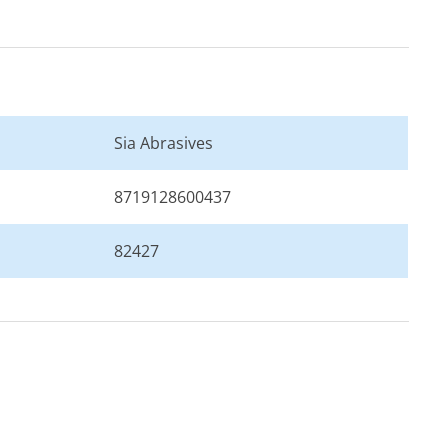
Sia Abrasives
8719128600437
82427