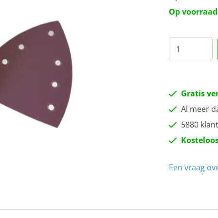
P1
Op voorraad
P1
P1
P2
Gratis ve
Al meer d
P3
5880 klan
Kosteloos
Een vraag ove