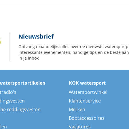
Nieuwsbrief
Ontvang maandelijks alles over de nieuwste watersportp
interessante evenementen, handige tips en de beste aan
in je inbox
watersportartikelen
KOK watersport
tradio's
Watersportwinkel
dingsvesten
Klantenservice
he reddingsvesten
Merken
Bootaccessoires
len
Vacatures