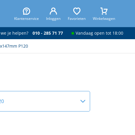
Klantenservice
Inloggen
Favorieten
Winkelwagen
 we je helpen?
010 - 285 71 77
Vandaag open tot 18:00
00x147mm P120
20
0