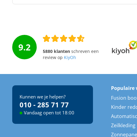
9.2
5880 klanten
schreven een
review op
KiyOh
Populaire 
Kunnen we je helpen?
Fusion boo
010 - 285 71 77
Kinder red
Vandaag open tot 18:00
Automatisc
Zeilkleding
Zonnepane