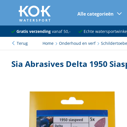
Alle categorieën
naar hoofdinhoud
Navigatie
Gratis verzending
vanaf 50,-
Echte watersportwinke
Terug
Home
Onderhoud en verf
Schildertoeb
Dekuitrusting
Ankeren en afmeren
Sia Abrasives Delta 1950 Si
Onderhoud en verf
Elektra
Kleding en schoenen
Sanitair
Kajuit en kombuis