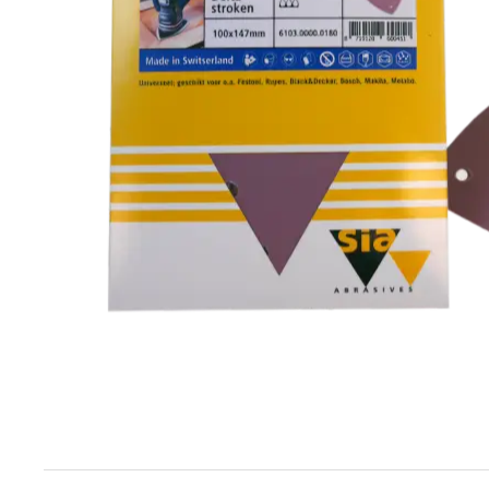
Techniek en motor
Tuigage en dekbeslag
Veiligheid
Boten, toebehoren en fun
Meubels en lifestyle
SALE