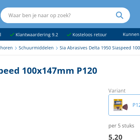
Kunnen
l
Klantwaardering 9.2
Kosteloos retour
ehoren
Schuurmiddelen
Sia Abrasives Delta 1950 Siaspeed 1
aspeed 100x147mm P120
Variant
P1
P8
per 5 stuks
5,20