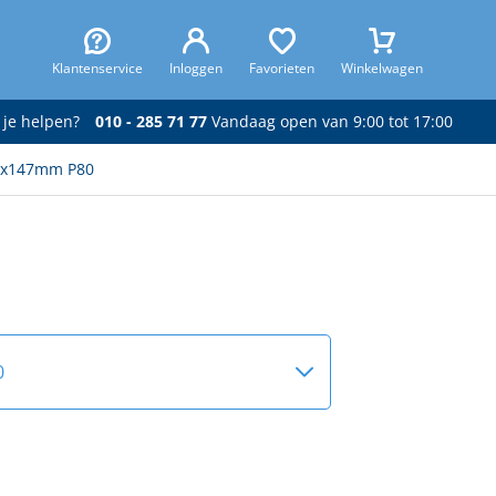
Klantenservice
Inloggen
Favorieten
Winkelwagen
 je helpen?
010 - 285 71 77
Vandaag open van 9:00 tot 17:00
00x147mm P80
0
00