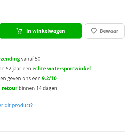
20
50
In winkelwagen
Bewaar
80
40
rzending
vanaf 50,-
an 52 jaar een
echte watersportwinkel
20
ten geven ons een
9.2/10
 retour
binnen 14 dagen
r dit product?