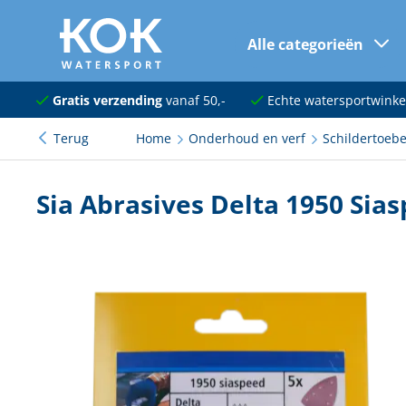
Alle categorieën
naar hoofdinhoud
Navigatie
Gratis verzending
vanaf 50,-
Echte watersportwinke
Terug
Home
Onderhoud en verf
Schildertoeb
Dekuitrusting
Ankeren en afmeren
Sia Abrasives Delta 1950 Si
Onderhoud en verf
Elektra
Kleding en schoenen
Sanitair
Kajuit en kombuis