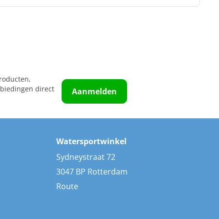
roducten,
biedingen direct
Aanmelden
Watersportwinkel
Sydneystraat 72
3047 BP Rotterdam
Route