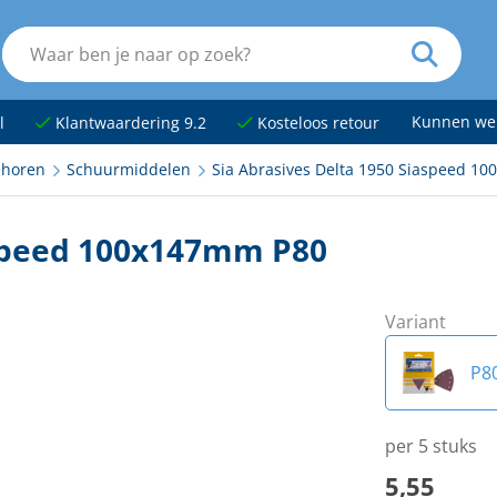
Kunnen we
l
Klantwaardering 9.2
Kosteloos retour
ehoren
Schuurmiddelen
Sia Abrasives Delta 1950 Siaspeed 1
aspeed 100x147mm P80
Variant
P8
P1
per 5 stuks
5,55