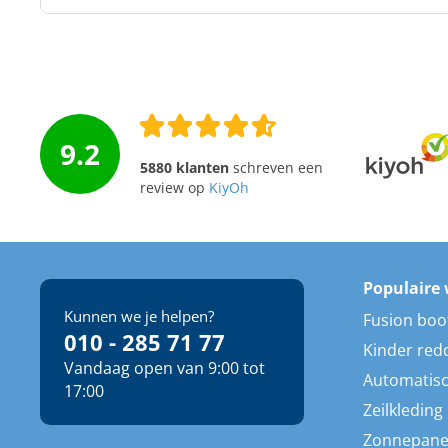
9.2
5880 klanten
schreven een
review op
KiyOh
Populaire 
Kunnen we je helpen?
Fusion boo
010 - 285 71 77
Kinder red
Vandaag open van 9:00 tot
Automatisc
17:00
Zeilkleding
Zonnepane