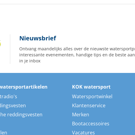
Nieuwsbrief
Ontvang maandelijks alles over de nieuwste watersportp
interessante evenementen, handige tips en de beste aan
in je inbox
watersportartikelen
KOK watersport
tradio's
Watersportwinkel
dingsvesten
Klantenservice
he reddingsvesten
Merken
Bootaccessoires
len
Vacatures