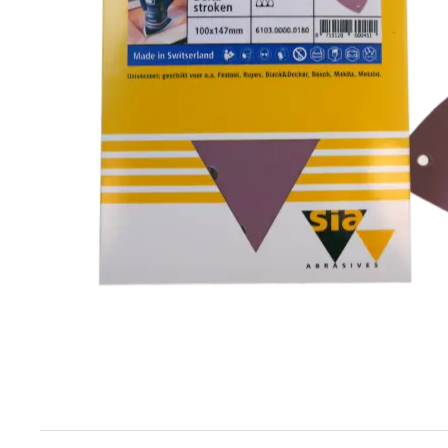
Techniek en motor
Tuigage en dekbeslag
Veiligheid
Boten, toebehoren en fun
Meubels en lifestyle
SALE