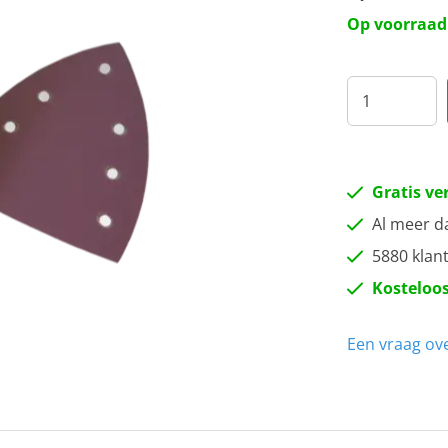
P1
Op voorraad
P1
P1
P2
Gratis ve
Al meer d
P3
5880 klan
Kosteloos
Een vraag ove