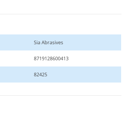
Sia Abrasives
8719128600413
82425