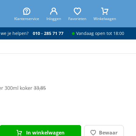
Klantenservice
Inloggen
Favorieten
Winkelwagen
 we je helpen?
010 - 285 71 77
Vandaag open tot 18:00
per 300ml koker
33,85
In winkelwagen
Bewaar