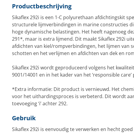
Productbeschrijving
Sikaflex 292i is een 1-C polyurethaan afdichtingskit sp
structurele lijmverbindingen in marine constructies 
hoge dynamische belastingen. Het heeft nagenoeg de
291*, maar is extra lijmend. Dit maakt Sikaflex 292i ui
afdichten van kiel/rompverbindingen, het lijmen van
schotten en het verlijmen en afdichten van dek en ro
Sikaflex 292i wordt geproduceerd volgens het kwalite
9001/14001 en in het kader van het ‘responsible care
*Extra informatie: Dit product is vernieuwd. Het che
voor het uithardingsproces is verbeterd. Dit wordt a
toevoeging ‘i’ achter 292.
Gebruik
Sikaflex 292i is eenvoudig te verwerken en hecht goed