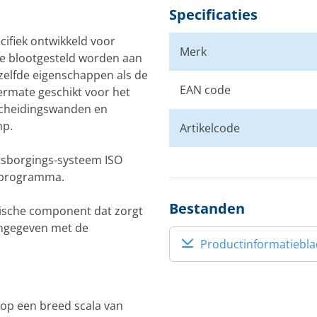
Specificaties
ecifiek ontwikkeld voor
Merk
die blootgesteld worden aan
zelfde eigenschappen als de
EAN code
termate geschikt voor het
 scheidingswanden en
mp.
Artikelcode
itsborgings-systeem ISO
’ programma.
Bestanden
mische component dat zorgt
angegeven met de
Productinformatiebla
 op een breed scala van