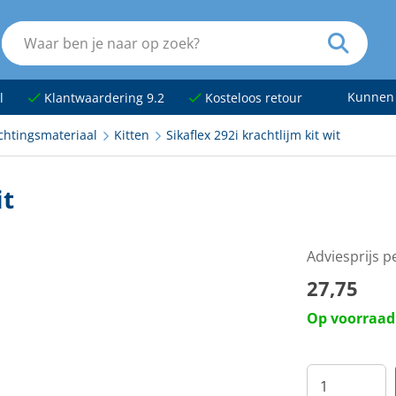
Kunnen
l
Klantwaardering 9.2
Kosteloos retour
chtingsmateriaal
Kitten
Sikaflex 292i krachtlijm kit wit
it
Adviesprijs 
27,75
Op voorraad