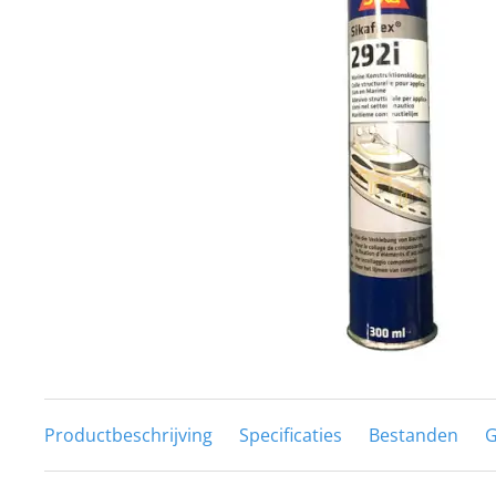
Techniek en motor
Tuigage en dekbeslag
Veiligheid
Boten, toebehoren en fun
Meubels en lifestyle
SALE
Productbeschrijving
Specificaties
Bestanden
G