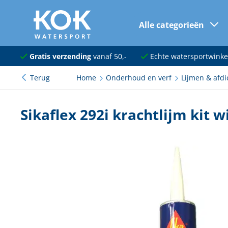
Alle categorieën
naar hoofdinhoud
Navigatie
Gratis verzending
vanaf 50,-
Echte watersportwinke
Terug
Home
Onderhoud en verf
Lijmen & afdi
Dekuitrusting
Ankeren en afmeren
Sikaflex 292i krachtlijm kit w
Onderhoud en verf
Elektra
Kleding en schoenen
Sanitair
Kajuit en kombuis