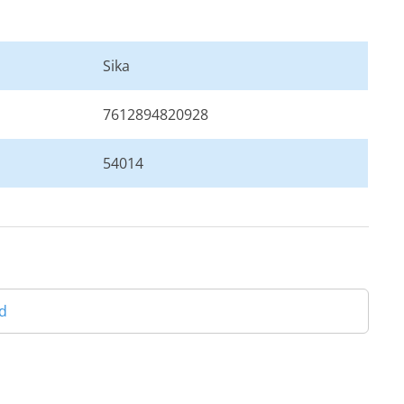
Sika
7612894820928
54014
d