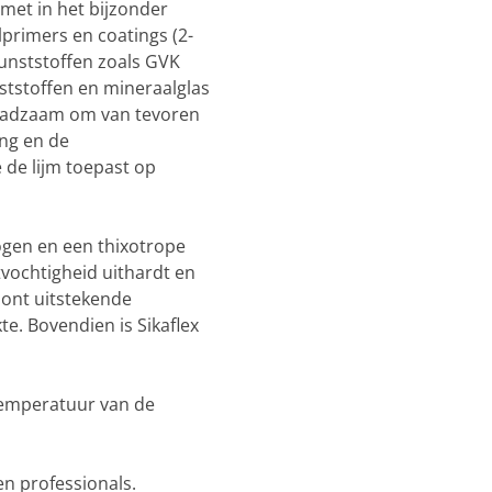
met in het bijzonder
primers en coatings (2-
unststoffen zoals GVK
ststoffen en mineraalglas
 raadzaam om van tevoren
ing en de
e de lijm toepast op
ogen en een thixotrope
tvochtigheid uithardt en
ont uitstekende
. Bovendien is Sikaflex
temperatuur van de
en professionals.