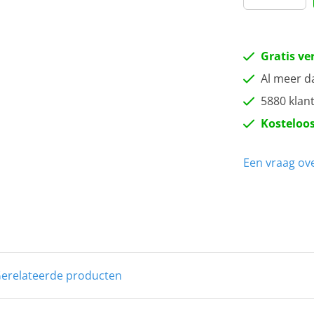
Gratis ve
Al meer d
5880 klan
Kosteloos
Een vraag ove
erelateerde producten