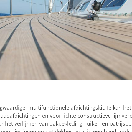
gwaardige, multifunctionele afdichtingskit. Je kan he
aadafdichtingen en voor lichte constructieve lijmverb
or het verlijmen van dakbekleding, luiken en patrijsp
e voorzieningen en het dekbeslag is in een handomdra