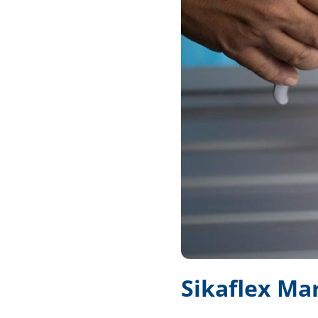
Techniek en motor
Tuigage en dekbeslag
Veiligheid
Boten, toebehoren en fun
Meubels en lifestyle
SALE
Sikaflex Mar