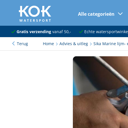
Alle categorieën
naar hoofdinhoud
Navigatie
Gratis verzending
vanaf 50,-
Echte watersportwinke
Terug
Home
Advies & uitleg
Sika Marine lijm- 
Dekuitrusting
Ankeren en afmeren
Onderhoud en verf
Elektra
Kleding en schoenen
Sanitair
Kajuit en kombuis