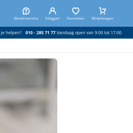
Klantenservice
Inloggen
Favorieten
Winkelwagen
 je helpen?
010 - 285 71 77
Vandaag open van 9:00 tot 17:00