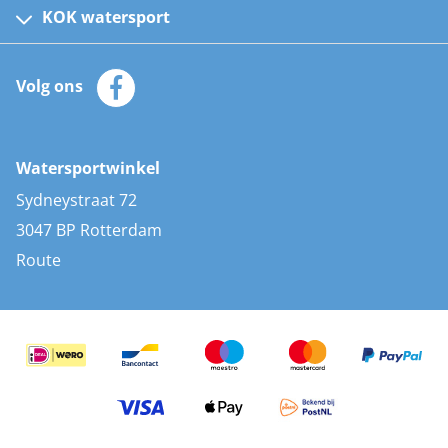
Kinder reddingsvesten
KOK watersport
Watersportwinkel
Automatische reddingsvesten
Klantenservice
Zeilkleding
Volg ons
Merken
Zonnepanelen
Bootaccessoires
Bootlakken
Vacatures
AIS transponders
Watersportwinkel
Advies & uitleg
Stootwillen en fenders
Sydneystraat 72
Bootkussens
3047 BP Rotterdam
Zwemtrappen
Route
Navigatieverlichting