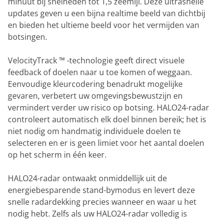
minuut bij snelheden tot 1,5 zeemijl. Deze ultrasnelle
updates geven u een bijna realtime beeld van dichtbij
en bieden het ultieme beeld voor het vermijden van
botsingen.
VelocityTrack ™ -technologie geeft direct visuele
feedback of doelen naar u toe komen of weggaan.
Eenvoudige kleurcodering benadrukt mogelijke
gevaren, verbetert uw omgevingsbewustzijn en
vermindert verder uw risico op botsing. HALO24-radar
controleert automatisch elk doel binnen bereik; het is
niet nodig om handmatig individuele doelen te
selecteren en er is geen limiet voor het aantal doelen
op het scherm in één keer.
HALO24-radar ontwaakt onmiddellijk uit de
energiebesparende stand-bymodus en levert deze
snelle radardekking precies wanneer en waar u het
nodig hebt. Zelfs als uw HALO24-radar volledig is