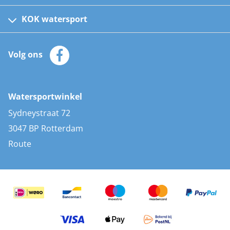
Fusion bootradio's
Kinder reddingsvesten
KOK watersport
Watersportwinkel
Automatische reddingsvesten
Klantenservice
Zeilkleding
Volg ons
Merken
Zonnepanelen
Bootaccessoires
Bootlakken
Vacatures
AIS transponders
Watersportwinkel
Advies & uitleg
Stootwillen en fenders
Sydneystraat 72
Bootkussens
3047 BP Rotterdam
Zwemtrappen
Route
Navigatieverlichting