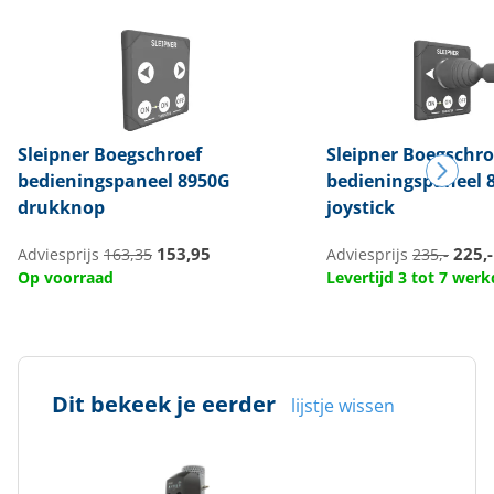
Sleipner
Boegschroef
Sleipner
Boegschro
bedieningspaneel 8950G
bedieningspaneel 
drukknop
joystick
153,95
225,-
Adviesprijs
163,35
Adviesprijs
235,-
Op voorraad
Levertijd 3 tot 7 wer
Dit bekeek je eerder
lijstje wissen