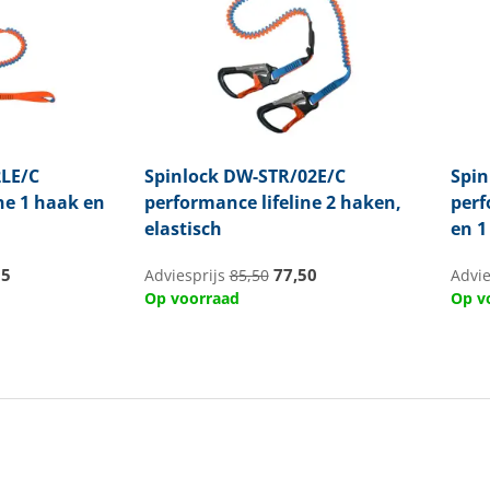
LE/C
Spinlock
DW-STR/02E/C
Spin
ne 1 haak en
performance lifeline 2 haken,
perf
elastisch
en 1
95
77,50
Adviesprijs
85,50
Advie
Op voorraad
Op v