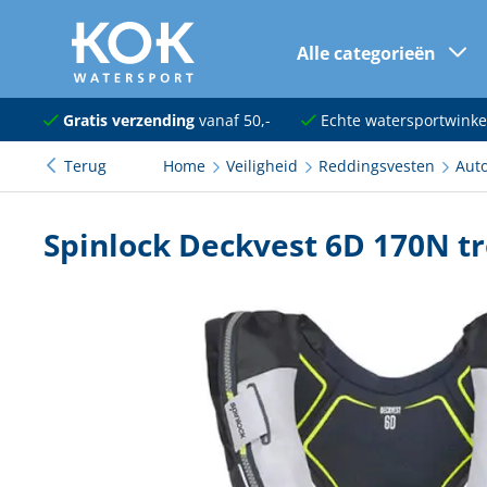
Alle categorieën
naar hoofdinhoud
Navigatie
Gratis verzending
vanaf 50,-
Echte watersportwinke
Terug
Home
Veiligheid
Reddingsvesten
Aut
Dekuitrusting
Ankeren en afmeren
Spinlock Deckvest 6D 170N tr
Onderhoud en verf
Elektra
Kleding en schoenen
Sanitair
Kajuit en kombuis