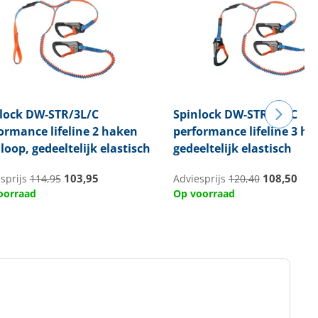
lock
DW-STR/3L/C
Spinlock
DW-STR/03/C
ormance lifeline 2 haken
performance lifeline 3 ha
 loop, gedeeltelijk elastisch
gedeeltelijk elastisch
103,95
108,50
sprijs
114,95
Adviesprijs
120,40
oorraad
Op voorraad