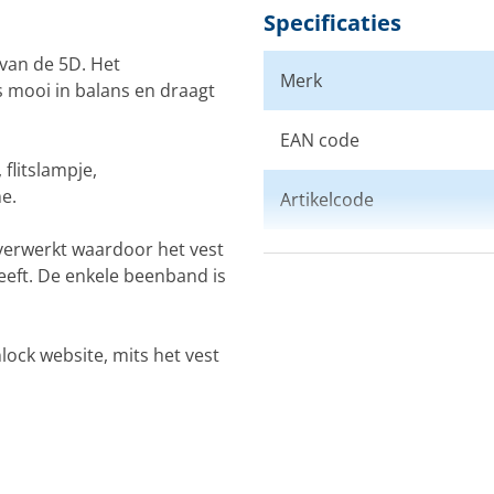
Specificaties
 van de 5D. Het
Merk
is mooi in balans en draagt
EAN code
 flitslampje,
e.
Artikelcode
verwerkt waardoor het vest
Drijfvermogen
eft. De enkele beenband is
Model
nlock website,
mits het vest