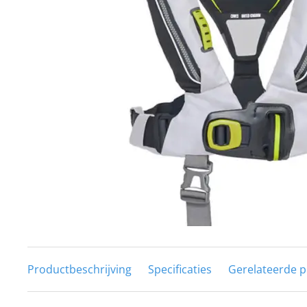
Techniek en motor
Tuigage en dekbeslag
Veiligheid
Boten, toebehoren en fun
Meubels en lifestyle
SALE
Productbeschrijving
Specificaties
Gerelateerde 