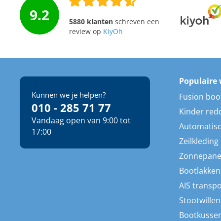
9.2
5880 klanten
schreven een
review op
KiyOh
Populaire 
Kunnen we je helpen?
Fusion boo
010 - 285 71 77
Kinder red
Vandaag open van 9:00 tot
Automatisc
17:00
Zeilkleding
Zonnepane
Bootlakken
AIS transp
Stootwillen
Bootkusse