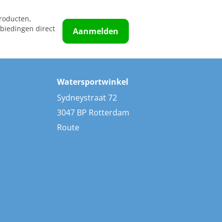
roducten,
biedingen direct
Aanmelden
Watersportwinkel
Sydneystraat 72
3047 BP Rotterdam
Route