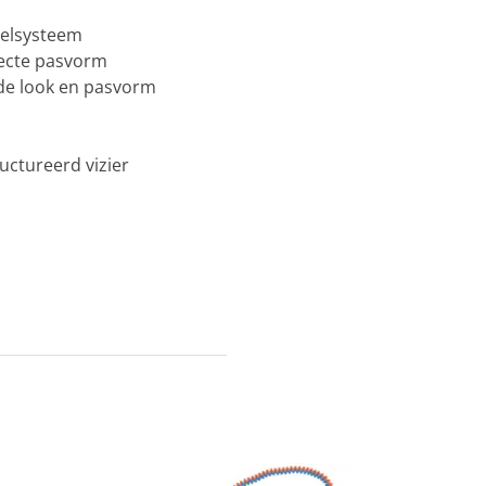
telsysteem
ecte pasvorm
nde look en pasvorm
ctureerd vizier