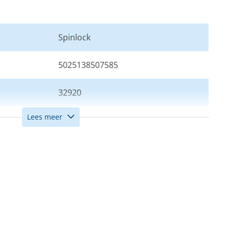
Spinlock
5025138507585
32920
Lees meer
170N
Deckvest 6D