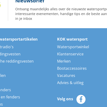
Nieuwsbrief
Ontvang maandelijks alles over de nieuwste watersportp
interessante evenementen, handige tips en de beste aan
in je inbox
watersportartikelen
KOK watersport
tradio's
Watersportwinkel
dingsvesten
Klantenservice
he reddingsvesten
Merken
Bootaccessoires
len
Vacatures
Advies & uitleg
onders
 en fenders
Volg ons
ns