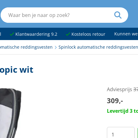
Kunnen we
l
Klantwaardering 9.2
Kosteloos retour
omatische reddingsvesten
Spinlock automatische reddingsveste
opic wit
Adviesprijs
3
309,-
Levertijd 3 