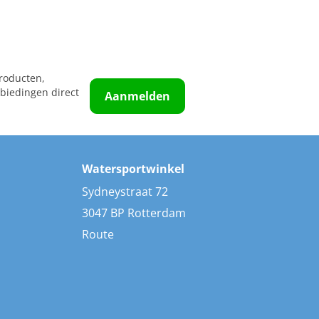
roducten,
biedingen direct
Aanmelden
Watersportwinkel
Sydneystraat 72
3047 BP Rotterdam
Route