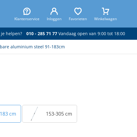
Klantenservice
Inloggen
Favorieten
Winkelwagen
 je helpen?
010 - 285 71 77
Vandaag open van 9:00 tot 18:00
ifbare aluminium steel 91-183cm
-183 cm
153-305 cm