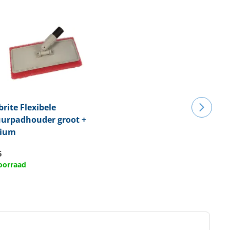
brite
Flexibele
urpadhouder groot +
ium
5
oorraad