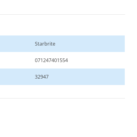
Starbrite
071247401554
32947