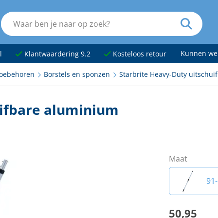
Kunnen we
l
Klantwaardering 9.2
Kosteloos retour
oebehoren
Borstels en sponzen
Starbrite Heavy-Duty uitschu
uifbare aluminium
Maat
91
50,95