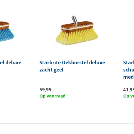
el deluxe
Starbrite
Dekborstel deluxe
Star
zacht geel
schu
med
59,95
41,9
Op voorraad
Op v