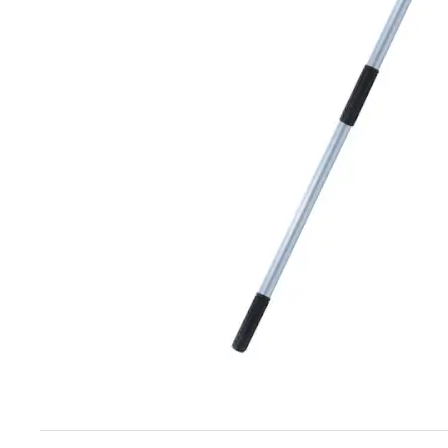
Techniek en motor
Tuigage en dekbeslag
Veiligheid
Boten, toebehoren en fun
Meubels en lifestyle
SALE