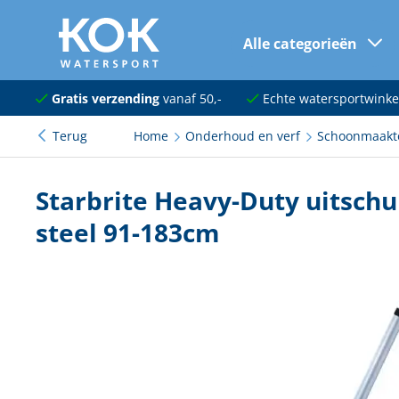
Alle categorieën
naar hoofdinhoud
Navigatie
Gratis verzending
vanaf 50,-
Echte watersportwinke
Terug
Home
Onderhoud en verf
Schoonmaakt
Dekuitrusting
Ankeren en afmeren
Starbrite Heavy-Duty uitsch
Onderhoud en verf
steel 91-183cm
Elektra
Kleding en schoenen
Sanitair
Kajuit en kombuis