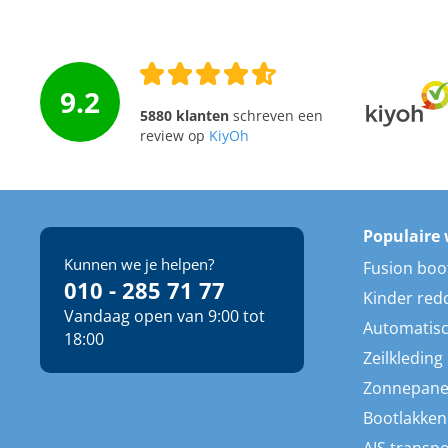
9.2
5880 klanten
schreven een
review op
KiyOh
Populaire 
Kunnen we je helpen?
Fusion boo
010 - 285 71 77
Kinder red
Vandaag open van 9:00 tot
Automatisc
18:00
Zeilkleding
Zonnepane
Bootlakken