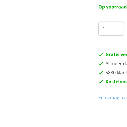
Op voorraad
Gratis ve
Al meer d
5880 klan
Kosteloos
Een vraag ove