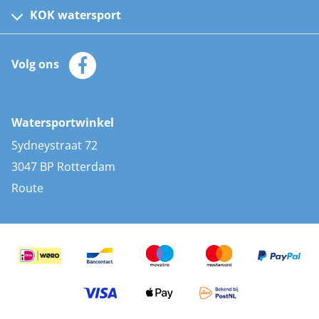
Kinder reddingsvesten
KOK watersport
Watersportwinkel
Automatische reddingsvesten
Klantenservice
Zeilkleding
Volg ons
Merken
Zonnepanelen
Bootaccessoires
Bootlakken
Vacatures
AIS transponders
Watersportwinkel
Advies & uitleg
Stootwillen en fenders
Sydneystraat 72
Bootkussens
3047 BP Rotterdam
Zwemtrappen
Route
Navigatieverlichting