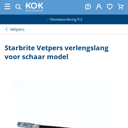
naar hoofdinhoud
Klantwaardering 9.2
Vetpers
Starbrite Vetpers verlengslang
voor schaar model