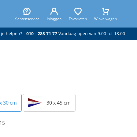
Klantenservice
Inloggen
Favorieten
Winkelwagen
 je helpen?
010 - 285 71 77
Vandaag open van 9:00 tot 18:00
x 30 cm
30 x 45 cm
,15