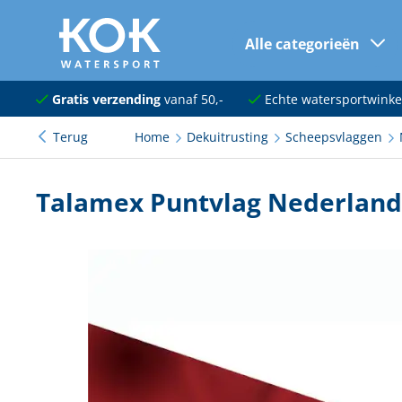
Alle categorieën
naar hoofdinhoud
Navigatie
Gratis verzending
vanaf 50,-
Echte watersportwinke
Terug
Home
Dekuitrusting
Scheepsvlaggen
Dekuitrusting
Ankeren en afmeren
Talamex Puntvlag Nederland 
Onderhoud en verf
Elektra
Kleding en schoenen
Sanitair
Kajuit en kombuis