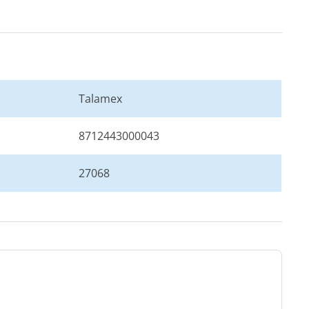
Talamex
8712443000043
27068