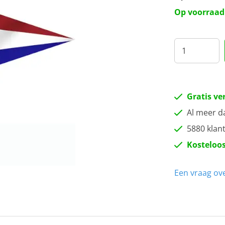
Op voorraad
Gratis ve
Al meer d
5880 klan
Kosteloos
Een vraag ove