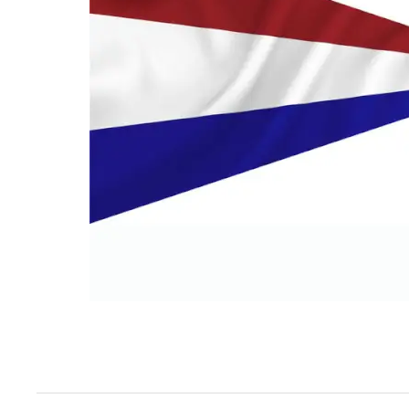
Techniek en motor
Tuigage en dekbeslag
Veiligheid
Boten, toebehoren en fun
Meubels en lifestyle
SALE