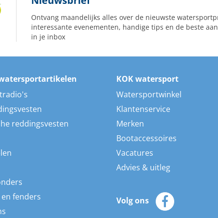
Nieuwsbrief
Ontvang maandelijks alles over de nieuwste watersportp
interessante evenementen, handige tips en de beste aan
in je inbox
watersportartikelen
KOK watersport
tradio's
Watersportwinkel
dingsvesten
Klantenservice
he reddingsvesten
Merken
Bootaccessoires
len
Vacatures
Advies & uitleg
onders
 en fenders
Volg ons
ns