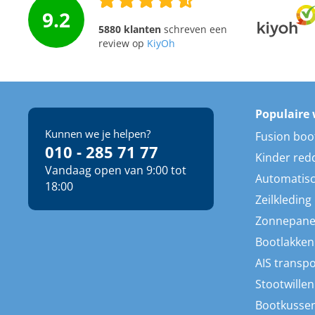
9.2
5880 klanten
schreven een
review op
KiyOh
Populaire 
Kunnen we je helpen?
Fusion boo
010 - 285 71 77
Kinder red
Vandaag open van 9:00 tot
Automatisc
18:00
Zeilkleding
Zonnepane
Bootlakken
AIS transp
Stootwillen
Bootkusse