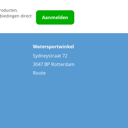
roducten,
biedingen direct
Aanmelden
Watersportwinkel
Sydneystraat 72
3047 BP Rotterdam
Route