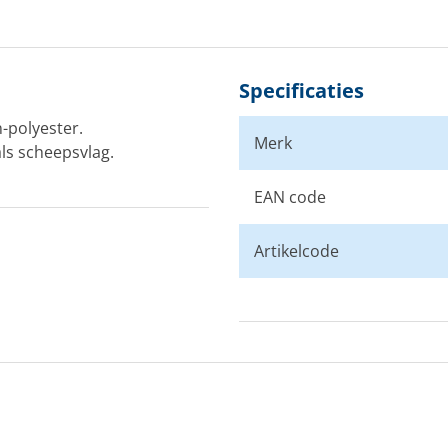
Specificaties
-polyester.
Merk
ls scheepsvlag.
EAN code
Artikelcode