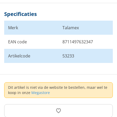
Specificaties
Merk
Talamex
EAN code
8711497632347
Artikelcode
53233
Dit artikel is niet via de website te bestellen, maar wel te
koop in onze
Megastore