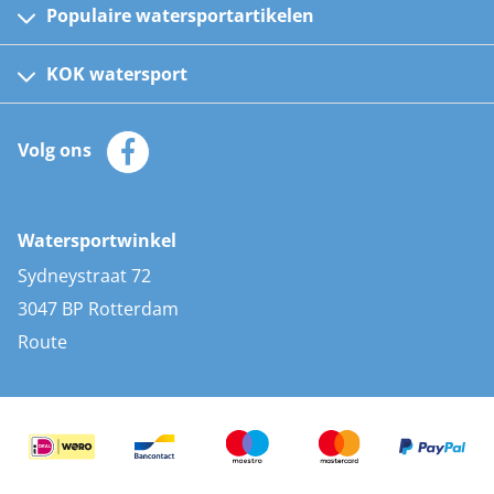
Populaire watersportartikelen
Fusion bootradio's
Kinder reddingsvesten
KOK watersport
Watersportwinkel
Automatische reddingsvesten
Klantenservice
Zeilkleding
Volg ons
Merken
Zonnepanelen
Bootaccessoires
Bootlakken
Vacatures
AIS transponders
Watersportwinkel
Advies & uitleg
Stootwillen en fenders
Sydneystraat 72
Bootkussens
3047 BP Rotterdam
Zwemtrappen
Route
Navigatieverlichting