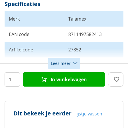
Specificaties
Merk
Talamex
EAN code
8711497582413
Artikelcode
27852
Lees meer
Kleur
Zwart
In winkelwagen
Afmeting
21x 62 cm
Dit bekeek je eerder
lijstje wissen