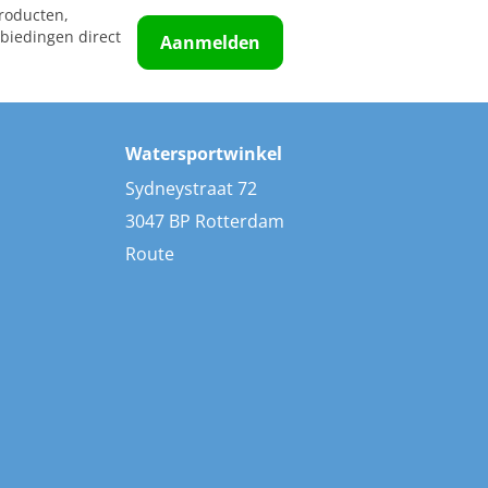
roducten,
biedingen direct
Aanmelden
Watersportwinkel
Sydneystraat 72
3047 BP Rotterdam
Route