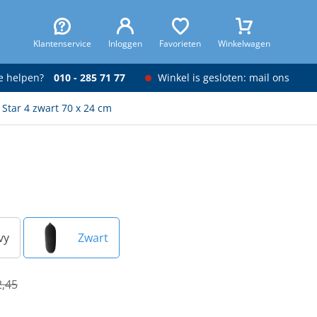
Klantenservice
Inloggen
Favorieten
Winkelwagen
je helpen?
010 - 285 71 77
Winkel is gesloten: mail ons
Star 4 zwart 70 x 24 cm
vy
Zwart
2,45