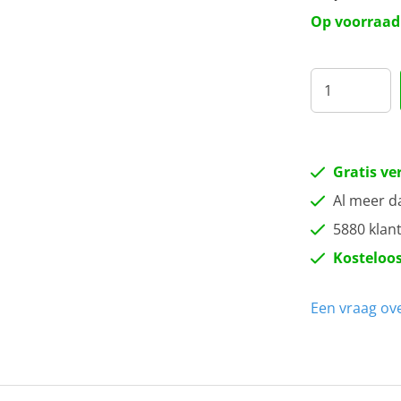
Op voorraad
Gratis ve
Al meer d
5880 klan
Kosteloos
Een vraag ove