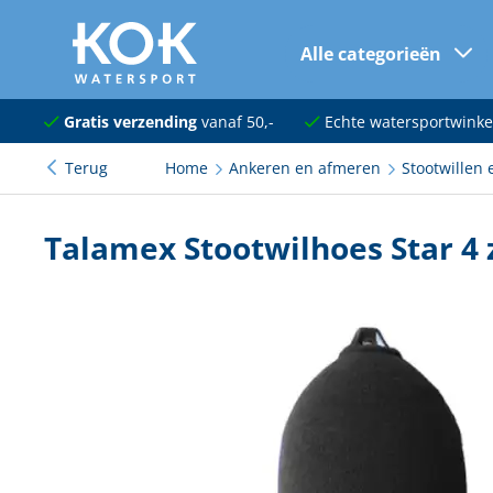
Alle categorieën
naar hoofdinhoud
Navigatie
Gratis verzending
vanaf 50,-
Echte watersportwinke
Terug
Home
Ankeren en afmeren
Stootwillen 
Dekuitrusting
Ankeren en afmeren
Talamex Stootwilhoes Star 4 
Onderhoud en verf
Elektra
Kleding en schoenen
Sanitair
Kajuit en kombuis