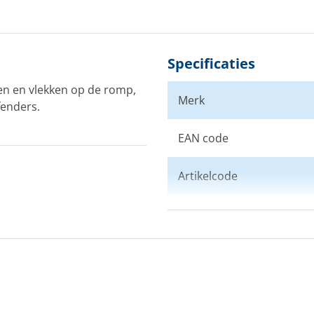
Specificaties
en en vlekken op de romp,
Merk
fenders.
EAN code
Artikelcode
Kleur
Afmeting