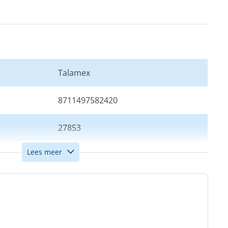
Talamex
8711497582420
27853
Lees meer
Zwart
24 x 70 cm