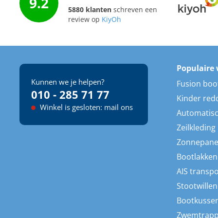
9.2
5880 klanten
schreven een
review op
KiyOh
Populaire 
Kunnen we je helpen?
Fusion boo
010 - 285 71 77
Kinder red
Winkel is gesloten: mail ons
Automatisc
Zeilkleding
Zonnepane
Bootlakken
AIS transp
Stootwillen
Bootkusse
Zwemtrap