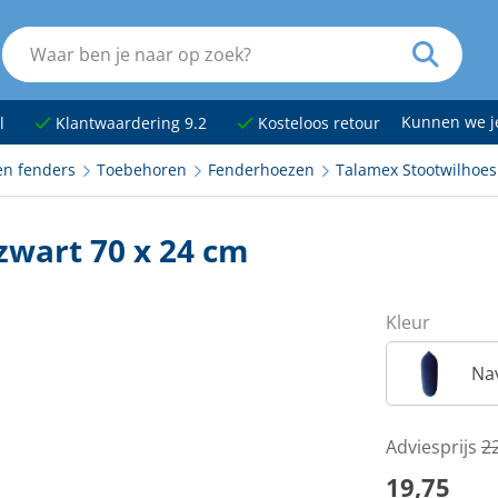
Kunnen we 
l
Klantwaardering 9.2
Kosteloos retour
en fenders
Toebehoren
Fenderhoezen
Talamex Stootwilhoes 
zwart 70 x 24 cm
Kleur
Na
Adviesprijs
2
19,75