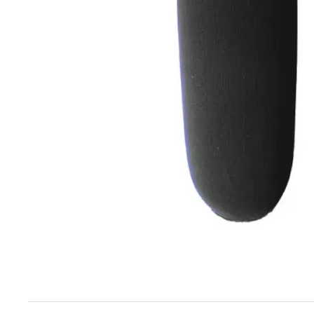
Techniek en motor
Tuigage en dekbeslag
Veiligheid
Boten, toebehoren en fun
Meubels en lifestyle
SALE