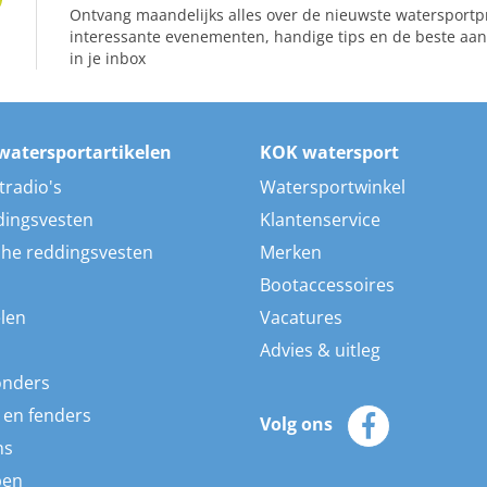
Ontvang maandelijks alles over de nieuwste watersportp
interessante evenementen, handige tips en de beste aan
in je inbox
watersportartikelen
KOK watersport
tradio's
Watersportwinkel
dingsvesten
Klantenservice
he reddingsvesten
Merken
Bootaccessoires
len
Vacatures
Advies & uitleg
onders
 en fenders
Volg ons
ns
pen