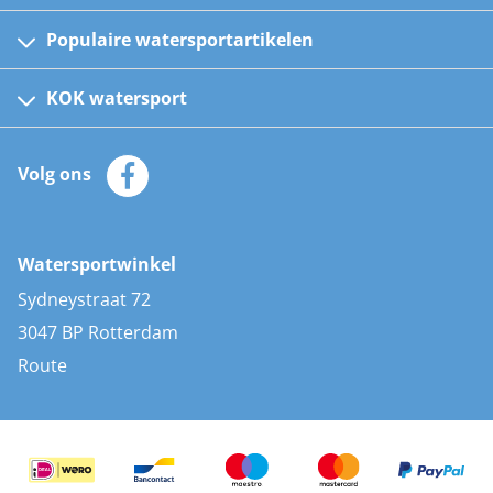
Populaire watersportartikelen
Fusion bootradio's
Kinder reddingsvesten
KOK watersport
Watersportwinkel
Automatische reddingsvesten
Klantenservice
Zeilkleding
Volg ons
Merken
Zonnepanelen
Bootaccessoires
Bootlakken
Vacatures
AIS transponders
Watersportwinkel
Advies & uitleg
Stootwillen en fenders
Sydneystraat 72
Bootkussens
3047 BP Rotterdam
Zwemtrappen
Route
Navigatieverlichting