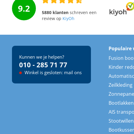
9.2
5880 klanten
schreven een
review op
KiyOh
Populaire 
Kunnen we je helpen?
Fusion boo
010 - 285 71 77
Kinder red
Winkel is gesloten: mail ons
Automatisc
Zeilkleding
Zonnepane
Bootlakken
AIS transp
Stootwillen
Bootkusse