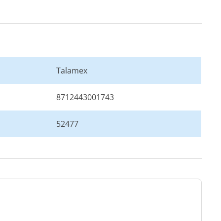
Talamex
8712443001743
52477