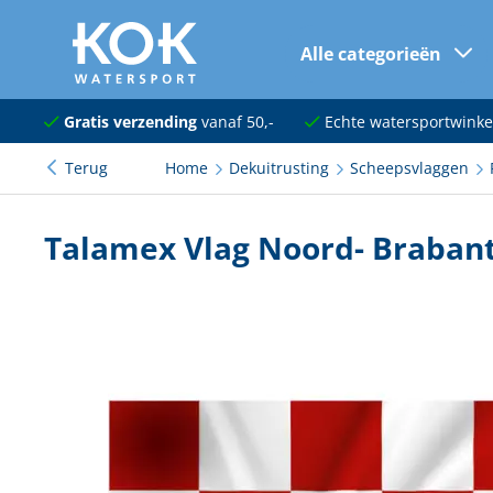
Alle categorieën
naar hoofdinhoud
Navigatie
Gratis verzending
vanaf 50,-
Echte watersportwinke
Terug
Home
Dekuitrusting
Scheepsvlaggen
Dekuitrusting
Ankeren en afmeren
Talamex Vlag Noord- Brabant
Onderhoud en verf
Elektra
Kleding en schoenen
Sanitair
Kajuit en kombuis