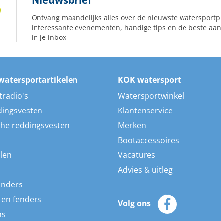
Nieuwsbrief
Ontvang maandelijks alles over de nieuwste watersportp
interessante evenementen, handige tips en de beste aan
in je inbox
watersportartikelen
KOK watersport
tradio's
Watersportwinkel
dingsvesten
Klantenservice
he reddingsvesten
Merken
Bootaccessoires
len
Vacatures
Advies & uitleg
onders
 en fenders
Volg ons
ns