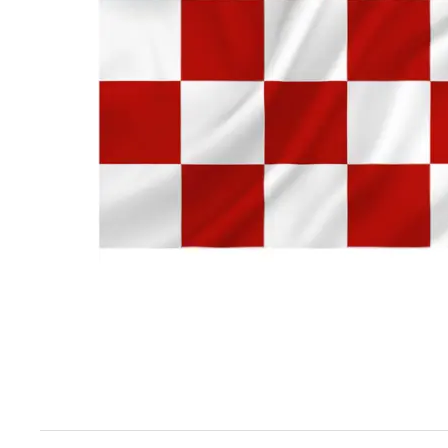
Techniek en motor
Tuigage en dekbeslag
Veiligheid
Boten, toebehoren en fun
Meubels en lifestyle
SALE