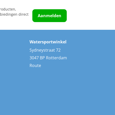
roducten,
biedingen direct
Aanmelden
Watersportwinkel
Sydneystraat 72
3047 BP Rotterdam
Route