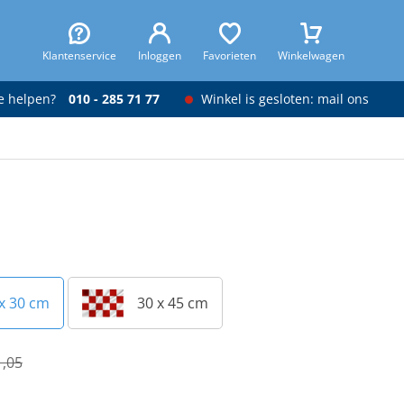
Klantenservice
Inloggen
Favorieten
Winkelwagen
je helpen?
010 - 285 71 77
Winkel is gesloten: mail ons
x 30 cm
30 x 45 cm
1,05