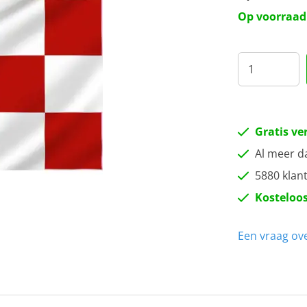
Op voorraad
Gratis ve
Al meer d
5880 klan
Kosteloos
Een vraag ove