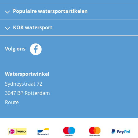
Populaire watersportartikelen
Fusion bootradio's
Kinder reddingsvesten
KOK watersport
Watersportwinkel
Automatische reddingsvesten
Klantenservice
Zeilkleding
Volg ons
Merken
Zonnepanelen
Bootaccessoires
Bootlakken
Vacatures
AIS transponders
Watersportwinkel
Advies & uitleg
Stootwillen en fenders
Sydneystraat 72
Bootkussens
3047 BP Rotterdam
Zwemtrappen
Route
Navigatieverlichting