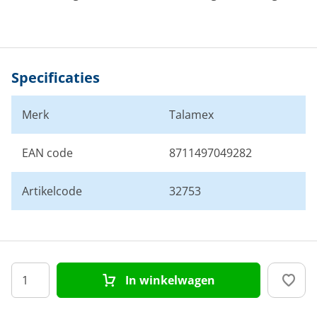
Specificaties
Merk
Talamex
EAN code
8711497049282
Artikelcode
32753
In winkelwagen