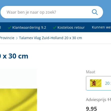
Kunnen we
l
Klantwaardering 9.2
Kosteloos retour
Provincie
Talamex Vlag Zuid-Holland 20 x 30 cm
 x 30 cm
Maat
20 
Adviesprijs
1
9,95