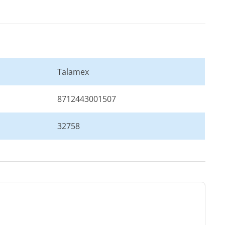
Talamex
8712443001507
32758