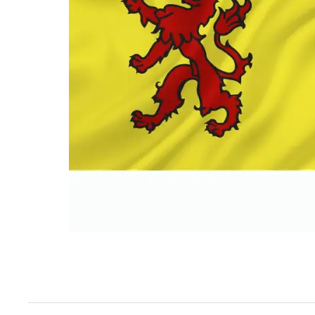
Techniek en motor
Tuigage en dekbeslag
Veiligheid
Boten, toebehoren en fun
Meubels en lifestyle
SALE