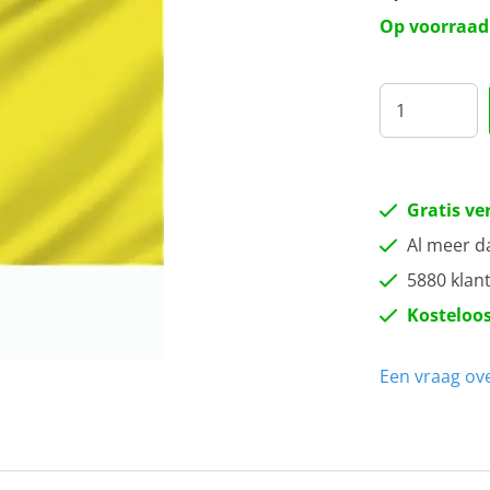
Op voorraad
Gratis ve
Al meer d
5880 klan
Kosteloos
Een vraag ove