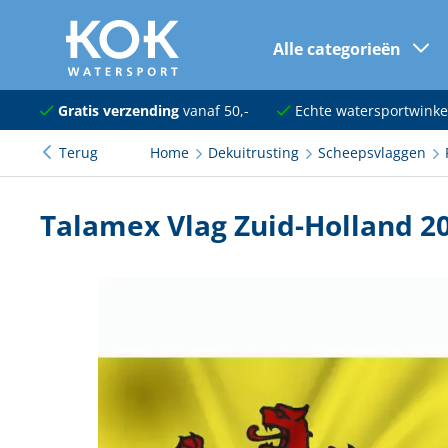
Alle categorieën
naar hoofdinhoud
Navigatie
Gratis verzending
vanaf 50,-
Echte watersportwinke
Terug
Home
Dekuitrusting
Scheepsvlaggen
Dekuitrusting
Ankeren en afmeren
Talamex Vlag Zuid-Holland 20
Onderhoud en verf
Elektra
Kleding en schoenen
Sanitair
Kajuit en kombuis