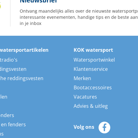
Nieuwsbrief
Ontvang maandelijks alles over de nieuwste watersportp
interessante evenementen, handige tips en de beste aan
in je inbox
watersportartikelen
KOK watersport
tradio's
Watersportwinkel
dingsvesten
Klantenservice
he reddingsvesten
Merken
Bootaccessoires
len
Vacatures
Advies & uitleg
onders
 en fenders
Volg ons
ns