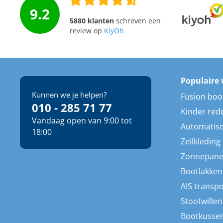
9.2
5880 klanten
schreven een
review op
KiyOh
Populaire 
Kunnen we je helpen?
Fusion boo
010 - 285 71 77
Kinder red
Vandaag open van 9:00 tot
Automatisc
18:00
Zeilkleding
Zonnepane
Bootlakken
AIS transp
Stootwillen
Bootkusse