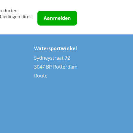
roducten,
biedingen direct
Aanmelden
Watersportwinkel
Sydneystraat 72
3047 BP Rotterdam
Route