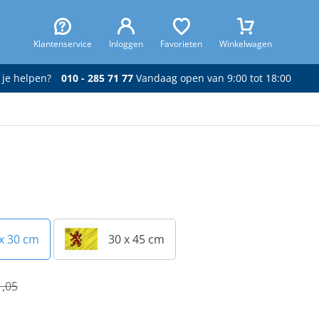
Klantenservice
Inloggen
Favorieten
Winkelwagen
 je helpen?
010 - 285 71 77
Vandaag open van 9:00 tot 18:00
x 30 cm
30 x 45 cm
1,05