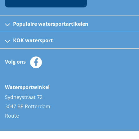
Populaire watersportartikelen
Fusion bootradio's
Kinder reddingsvesten
KOK watersport
Watersportwinkel
Automatische reddingsvesten
Klantenservice
Zeilkleding
Volg ons
Merken
Zonnepanelen
Bootaccessoires
Bootlakken
Vacatures
AIS transponders
Watersportwinkel
Advies & uitleg
Stootwillen en fenders
Sydneystraat 72
Bootkussens
3047 BP Rotterdam
Zwemtrappen
Route
Navigatieverlichting