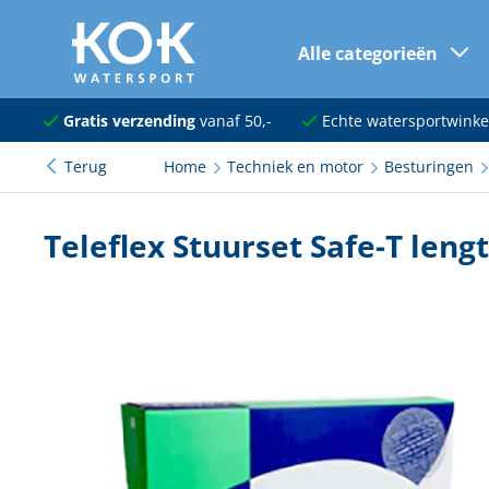
Alle categorieën
naar hoofdinhoud
Navigatie
Gratis verzending
vanaf 50,-
Echte watersportwinke
Terug
Home
Techniek en motor
Besturingen
Dekuitrusting
Ankeren en afmeren
Teleflex Stuurset Safe-T len
Onderhoud en verf
Elektra
Kleding en schoenen
Sanitair
Kajuit en kombuis