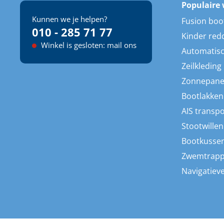
Populaire 
Kunnen we je helpen?
Fusion boo
010 - 285 71 77
Kinder red
Winkel is gesloten: mail ons
Automatisc
Zeilkleding
Zonnepane
Bootlakken
AIS transp
Stootwillen
Bootkusse
Zwemtrap
Navigatieve