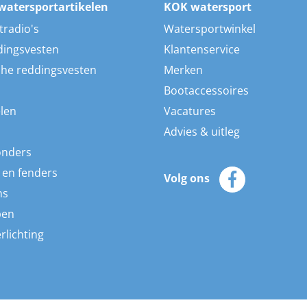
watersportartikelen
KOK watersport
tradio's
Watersportwinkel
dingsvesten
Klantenservice
he reddingsvesten
Merken
Bootaccessoires
len
Vacatures
Advies & uitleg
onders
 en fenders
Volg ons
ns
pen
rlichting