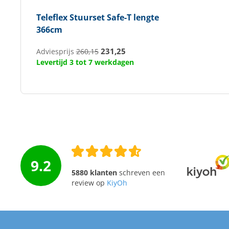
Teleflex
Stuurset Safe-T lengte
366cm
231,25
Adviesprijs
260,15
Levertijd 3 tot 7 werkdagen
9.2
5880 klanten
schreven een
review op
KiyOh