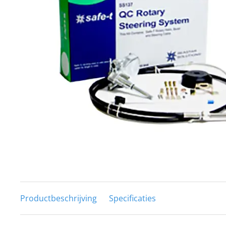
Techniek en motor
Tuigage en dekbeslag
Veiligheid
Boten, toebehoren en fun
Meubels en lifestyle
SALE
Productbeschrijving
Specificaties