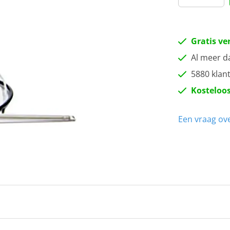
Gratis ve
Al meer d
5880 klan
Kosteloos
Een vraag ove