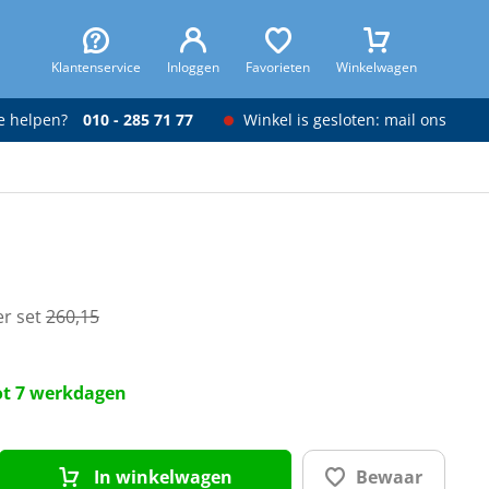
Klantenservice
Inloggen
Favorieten
Winkelwagen
je helpen?
010 - 285 71 77
Winkel is gesloten: mail ons
er set
260,15
tot 7 werkdagen
In winkelwagen
Bewaar