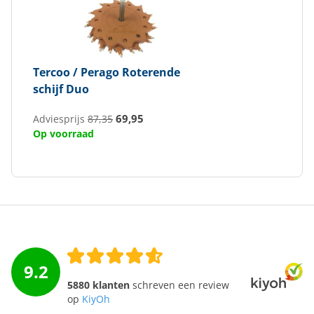
Tercoo / Perago
Roterende
schijf Duo
69,95
Adviesprijs
87,35
Op voorraad
9.2
5880 klanten
schreven een review
op
KiyOh