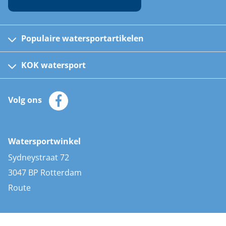
Populaire watersportartikelen
Fusion bootradio's
Kinder reddingsvesten
KOK watersport
Watersportwinkel
Automatische reddingsvesten
Klantenservice
Zeilkleding
Volg ons
Merken
Zonnepanelen
Bootaccessoires
Bootlakken
Vacatures
AIS transponders
Watersportwinkel
Advies & uitleg
Stootwillen en fenders
Sydneystraat 72
Bootkussens
3047 BP Rotterdam
Zwemtrappen
Route
Navigatieverlichting