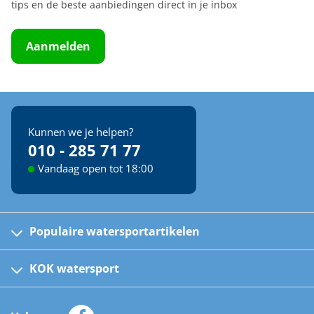
tips en de beste aanbiedingen direct in je inbox
Aanmelden
Kunnen we je helpen?
010 - 285 71 77
Vandaag open tot 18:00
Populaire watersportartikelen
Fusion bootradio's
Kinder reddingsvesten
KOK watersport
Watersportwinkel
Automatische reddingsvesten
Klantenservice
Zeilkleding