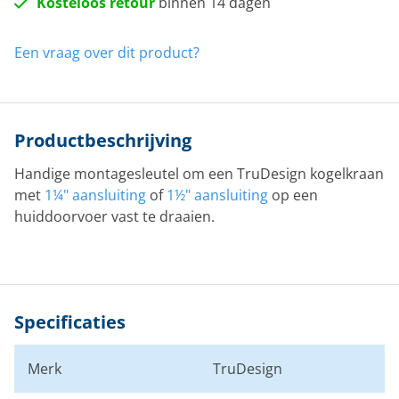
Kosteloos retour
binnen 14 dagen
Een vraag over dit product?
Productbeschrijving
Handige montagesleutel om een TruDesign kogelkraan
met
1¼" aansluiting
of
1½" aansluiting
op een
huiddoorvoer vast te draaien.
Specificaties
Merk
TruDesign