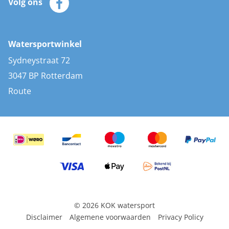
Volg ons
Merken
Zonnepanelen
Bootaccessoires
Bootlakken
Vacatures
AIS transponders
Watersportwinkel
Advies & uitleg
Stootwillen en fenders
Sydneystraat 72
Bootkussens
3047 BP Rotterdam
Zwemtrappen
Route
Navigatieverlichting
© 2026 KOK watersport
Disclaimer
Algemene voorwaarden
Privacy Policy