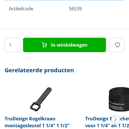
Artikelcode
56539
In winkelwagen
Gerelateerde producten
TruDesign
Kogelkraan
TruDesign
Manche
montagesleutel 1 1/4" 1 1/2"
voor 1 1/4" en 1 1/