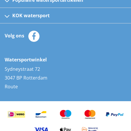
Fusion bootradio's
Kinder reddingsvesten
KOK watersport
Watersportwinkel
Automatische reddingsvesten
Klantenservice
Zeilkleding
Volg ons
Merken
Zonnepanelen
Bootaccessoires
Bootlakken
Vacatures
AIS transponders
Watersportwinkel
Advies & uitleg
Stootwillen en fenders
Sydneystraat 72
Bootkussens
3047 BP Rotterdam
Zwemtrappen
Route
Navigatieverlichting