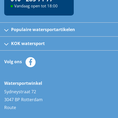
Vandaag open tot 18:00
Populaire watersportartikelen
Fusion bootradio's
Kinder reddingsvesten
KOK watersport
Watersportwinkel
Automatische reddingsvesten
Klantenservice
Zeilkleding
Volg ons
Merken
Zonnepanelen
Bootaccessoires
Bootlakken
Vacatures
AIS transponders
Watersportwinkel
Advies & uitleg
Stootwillen en fenders
Sydneystraat 72
Bootkussens
3047 BP Rotterdam
Zwemtrappen
Route
Navigatieverlichting