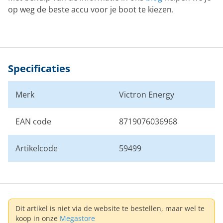
op weg de beste accu voor je boot te kiezen.
Specificaties
Merk
Victron Energy
EAN code
8719076036968
Artikelcode
59499
Dit artikel is niet via de website te bestellen, maar wel te
koop in onze
Megastore