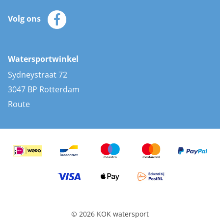
Klantenservice
Zeilkleding
Volg ons
Merken
Zonnepanelen
Bootaccessoires
Bootlakken
Vacatures
AIS transponders
Watersportwinkel
Advies & uitleg
Stootwillen en fenders
Sydneystraat 72
Bootkussens
3047 BP Rotterdam
Zwemtrappen
Route
Navigatieverlichting
© 2026 KOK watersport