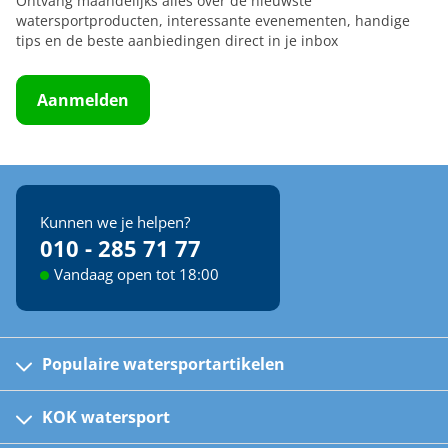
Ontvang maandelijks alles over de nieuwste
watersportproducten, interessante evenementen, handige
tips en de beste aanbiedingen direct in je inbox
Aanmelden
Kunnen we je helpen?
010 - 285 71 77
Vandaag open tot 18:00
Populaire watersportartikelen
Fusion bootradio's
Kinder reddingsvesten
KOK watersport
Watersportwinkel
Automatische reddingsvesten