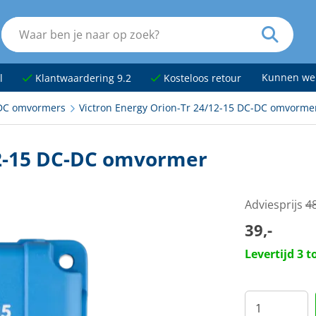
Kunnen we
l
Klantwaardering 9.2
Kosteloos retour
DC omvormers
Victron Energy Orion-Tr 24/12-15 DC-DC omvorme
12-15 DC-DC omvormer
Adviesprijs
4
39,-
Levertijd 3 