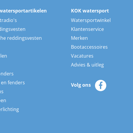
watersportartikelen
KOK watersport
tradio's
Watersportwinkel
dingsvesten
Klantenservice
he reddingsvesten
Merken
Bootaccessoires
len
Vacatures
Advies & uitleg
onders
 en fenders
Volg ons
ns
pen
rlichting