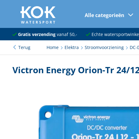
Alle categorieën
naar hoofdinhoud
Navigatie
Gratis verzending
vanaf 50,-
Echte watersportwinke
Terug
Home
Elektra
Stroomvoorziening
DC-
Dekuitrusting
Ankeren en afmeren
Victron Energy Orion-Tr 24/
Onderhoud en verf
Elektra
Kleding en schoenen
Sanitair
Kajuit en kombuis