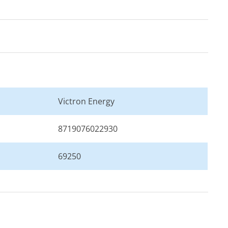
Victron Energy
8719076022930
69250