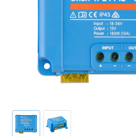
Techniek en motor
Tuigage en dekbeslag
Veiligheid
Boten, toebehoren en fun
Meubels en lifestyle
SALE