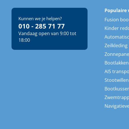
Populaire 
Kunnen we je helpen?
Fusion boo
010 - 285 71 77
Kinder red
Vandaag open van 9:00 tot
Automatisc
18:00
Zeilkleding
Zonnepane
Bootlakken
AIS transp
Stootwillen
Bootkusse
Zwemtrap
Navigatieve