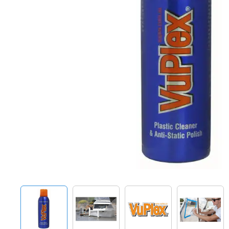
Techniek en motor
Tuigage en dekbeslag
Veiligheid
Boten, toebehoren en fun
Meubels en lifestyle
SALE