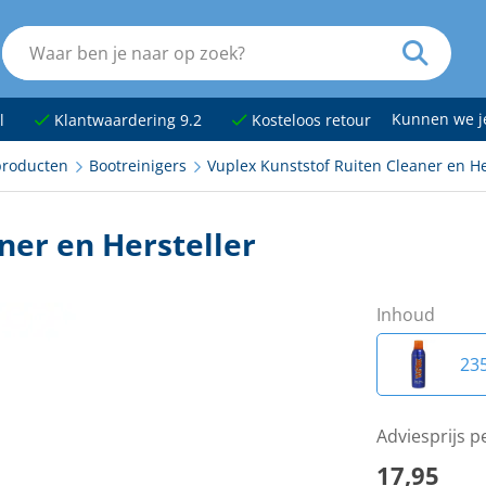
Kunnen we 
l
Klantwaardering 9.2
Kosteloos retour
roducten
Bootreinigers
Vuplex Kunststof Ruiten Cleaner en He
ner en Hersteller
Inhoud
23
Adviesprijs p
17,95