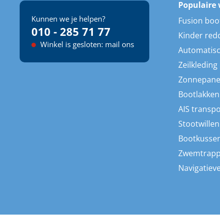
Populaire 
Kunnen we je helpen?
Fusion boo
010 - 285 71 77
Kinder red
Winkel is gesloten: mail ons
Automatisc
Zeilkleding
Zonnepane
Bootlakken
AIS transp
Stootwillen
Bootkusse
Zwemtrap
Navigatieve