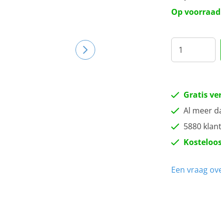
Op voorraad
Gratis ve
Al meer d
5880 klan
Kosteloos
Een vraag ove