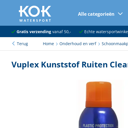
Alle categorieën
naar hoofdinhoud
Navigatie
Gratis verzending
vanaf 50,-
Echte watersportwinke
Terug
Home
Onderhoud en verf
Schoonmaakp
Dekuitrusting
Ankeren en afmeren
Vuplex Kunststof Ruiten Clea
Onderhoud en verf
Elektra
Kleding en schoenen
Sanitair
Kajuit en kombuis