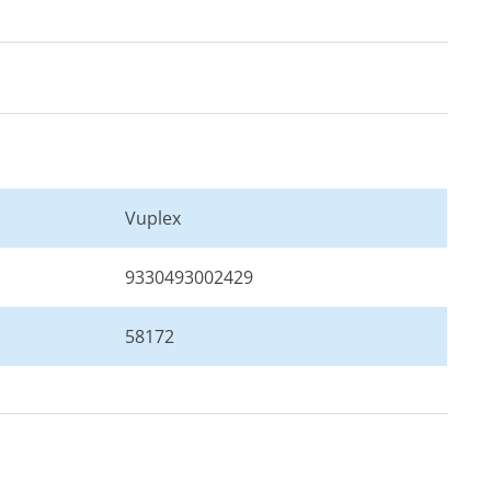
Vuplex
9330493002429
58172