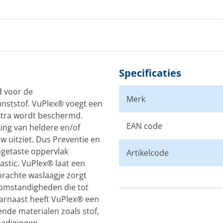
Specificaties
d voor de
Merk
unststof. VuPlex® voegt een
extra wordt beschermd.
EAN code
ing van heldere en/of
w uitziet. Dus Preventie en
ngetaste oppervlak
Artikelcode
lastic. VuPlex® laat een
rachte waslaagje zorgt
somstandigheden die tot
arnaast heeft VuPlex® een
nde materialen zoals stof,