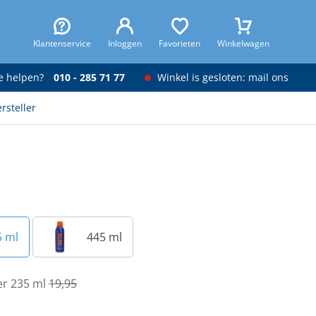
Klantenservice
Inloggen
Favorieten
Winkelwagen
je helpen?
010 - 285 71 77
Winkel is gesloten: mail ons
rsteller
5 ml
445 ml
er 235 ml
19,95