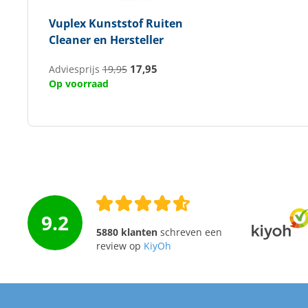
Vuplex
Kunststof Ruiten
Cleaner en Hersteller
17,95
Adviesprijs
19,95
Op voorraad
9.2
5880 klanten
schreven een
review op
KiyOh