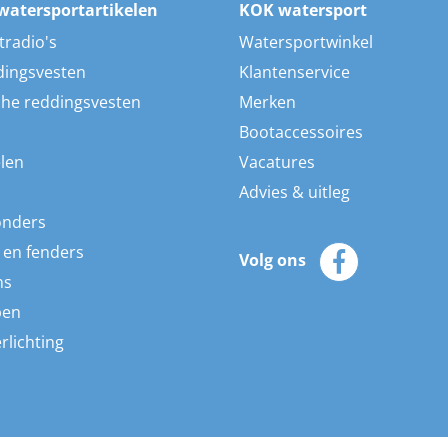
watersportartikelen
KOK watersport
tradio's
Watersportwinkel
dingsvesten
Klantenservice
he reddingsvesten
Merken
Bootaccessoires
len
Vacatures
Advies & uitleg
onders
 en fenders
Volg ons
ns
pen
rlichting