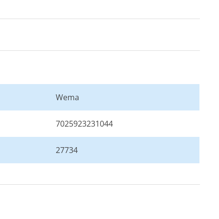
0 mm
0 mm
Wema
7025923231044
27734