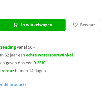
0 mm
5 mm
In winkelwagen
Bewaar
5 mm
0 mm
rzending
vanaf 50,-
an 52 jaar een
echte watersportwinkel
0 mm
ten geven ons een
9.2/10
 retour
binnen 14 dagen
0 mm
r dit product?
0 mm
0 mm