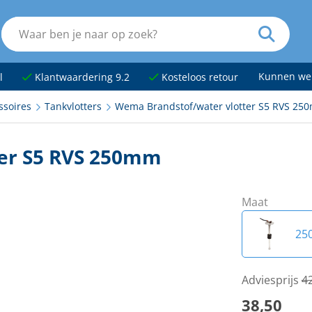
Kunnen we
l
Klantwaardering 9.2
Kosteloos retour
ssoires
Tankvlotters
Wema Brandstof/water vlotter S5 RVS 25
er S5 RVS 250mm
Maat
25
15
Adviesprijs
4
38,50