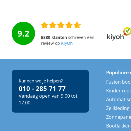
9.2
5880 klanten
schreven een
review op
KiyOh
Populaire 
Kunnen we je helpen?
Fusion boo
010 - 285 71 77
Kinder red
Vandaag open van 9:00 tot
Automatisc
17:00
Zeilkleding
Zonnepane
Bootlakken