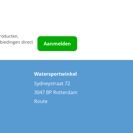
roducten,
biedingen direct
Aanmelden
Watersportwinkel
Sydneystraat 72
3047 BP Rotterdam
Route