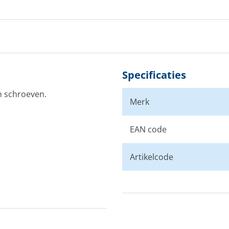
55
60
Specificaties
n schroeven.
Merk
EAN code
Artikelcode