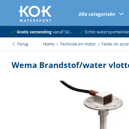
Alle categorieën
naar hoofdinhoud
Navigatie
Gratis verzending
vanaf 50,-
Echte watersportwinke
Terug
Home
Techniek en motor
Tanks en acce
Dekuitrusting
Ankeren en afmeren
Wema Brandstof/water vlott
Onderhoud en verf
Elektra
Kleding en schoenen
Sanitair
Kajuit en kombuis