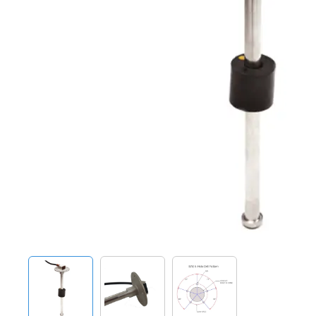
Techniek en motor
Tuigage en dekbeslag
Veiligheid
Boten, toebehoren en fun
Meubels en lifestyle
SALE