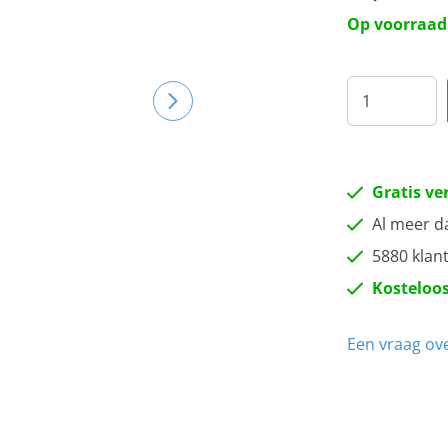
20
Op voorraad
22
27
30
Gratis ve
Al meer d
35
5880 klan
Kosteloos
40
Een vraag ove
45
50