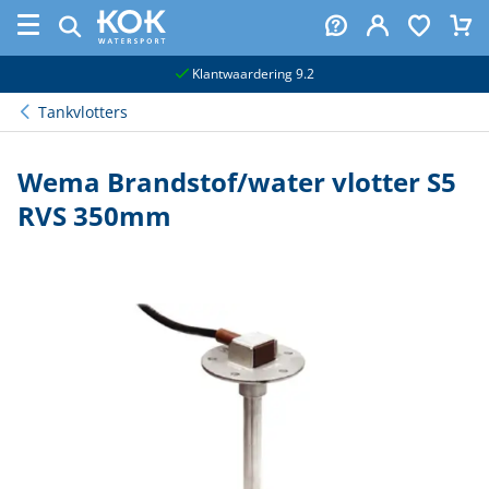
naar hoofdinhoud
Klantwaardering 9.2
Tankvlotters
Wema Brandstof/water vlotter S5
RVS 350mm