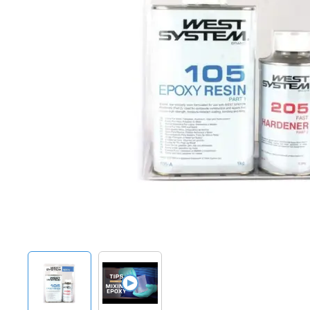
Techniek en motor
Tuigage en dekbeslag
Veiligheid
Boten, toebehoren en fun
Meubels en lifestyle
SALE