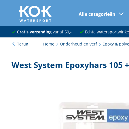
Alle categorieën
naar hoofdinhoud
Navigatie
Gratis verzending
vanaf 50,-
Echte watersportwinke
Terug
Home
Onderhoud en verf
Epoxy & poly
Dekuitrusting
Ankeren en afmeren
West System Epoxyhars 105 +
Onderhoud en verf
Elektra
Kleding en schoenen
Sanitair
Kajuit en kombuis