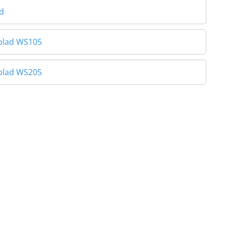
d
eblad WS105
eblad WS205