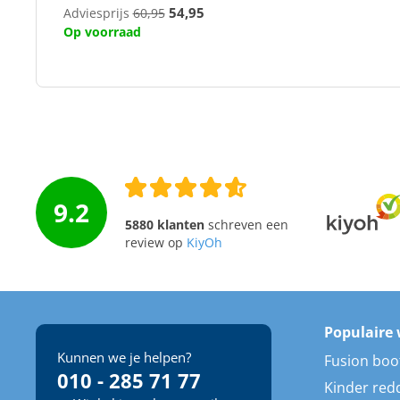
54,95
Adviesprijs
60,95
Op voorraad
9.2
5880 klanten
schreven een
review op
KiyOh
Populaire 
Kunnen we je helpen?
Fusion boo
010 - 285 71 77
Kinder red