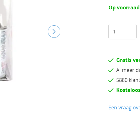
Op voorraad
Gratis ve
Al meer d
5880 klan
Kosteloos
Een vraag ove