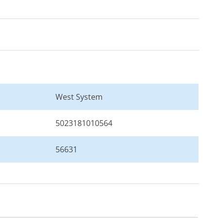
West System
5023181010564
56631