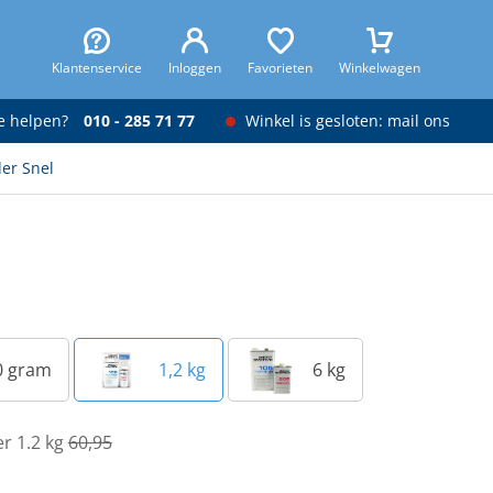
Klantenservice
Inloggen
Favorieten
Winkelwagen
je helpen?
010 - 285 71 77
Winkel is gesloten: mail ons
er Snel
0 gram
1,2 kg
6 kg
er 1.2 kg
60,95