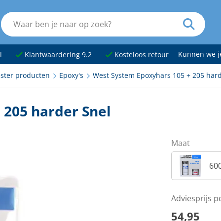
Kunnen we 
l
Klantwaardering 9.2
Kosteloos retour
ester producten
Epoxy's
West System Epoxyhars 105 + 205 hard
 205 harder Snel
Maat
60
Adviesprijs p
54,95