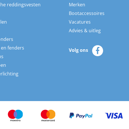
he reddingsvesten
Merken
Bootaccessoires
len
Vacatures
Advies & uitleg
onders
 en fenders
Volg ons
ns
pen
rlichting