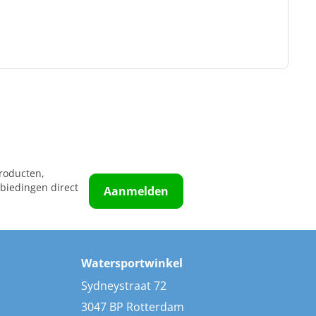
roducten,
biedingen direct
Aanmelden
Watersportwinkel
Sydneystraat 72
3047 BP Rotterdam