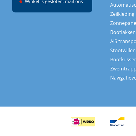
Winkel is gesloten: mail ons
Automatisc
Zeilkleding
Zonnepane
Bootlakken
AIS transp
Stootwillen
Bootkusse
Zwemtrap
Navigatieve