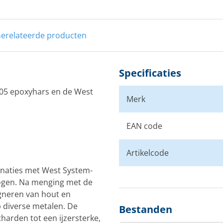
erelateerde producten
Specificaties
105 epoxyhars en de West
Merk
EAN code
Artikelcode
inaties met West System-
ogen. Na menging met de
egneren van hout en
p diverse metalen. De
Bestanden
arden tot een ijzersterke,