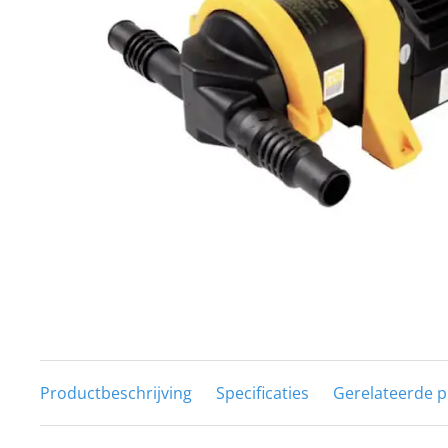
Techniek en motor
Tuigage en dekbeslag
Veiligheid
Boten, toebehoren en fun
Meubels en lifestyle
SALE
Productbeschrijving
Specificaties
Gerelateerde 