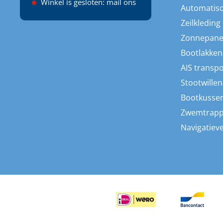
Winkel is gesloten: mail ons
Automatisc
Zeilkleding
Zonnepane
Bootlakken
AIS transp
Stootwillen
Bootkusse
Zwemtrap
Navigatieve