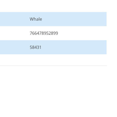
Whale
766478952899
58431