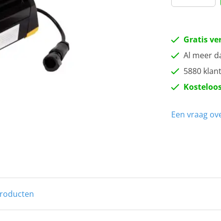
Gratis ve
Al meer d
5880 klan
Kosteloos
Een vraag ove
producten