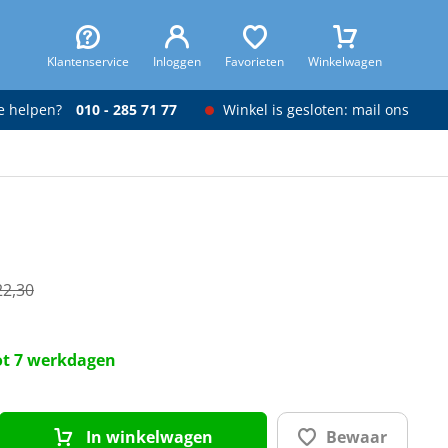
Klantenservice
Inloggen
Favorieten
Winkelwagen
je helpen?
010 - 285 71 77
Winkel is gesloten: mail ons
22,30
tot 7 werkdagen
In winkelwagen
Bewaar