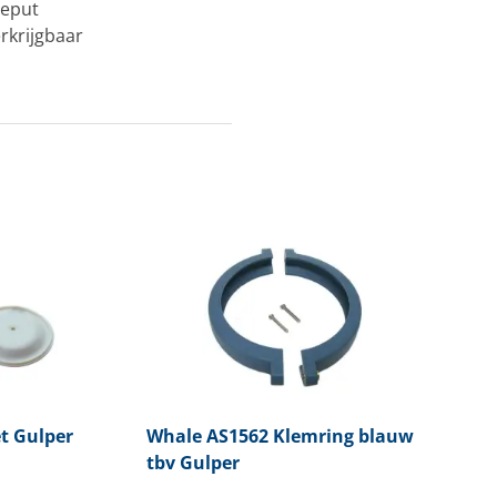
heput
rkrijgbaar
t Gulper
Whale
AS1562 Klemring blauw
tbv Gulper