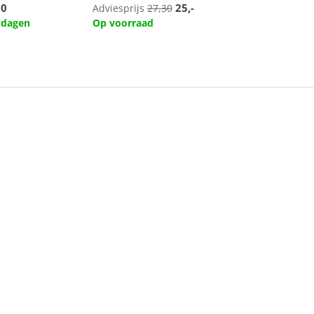
50
25,-
Adviesprijs
27,30
rkdagen
Op voorraad