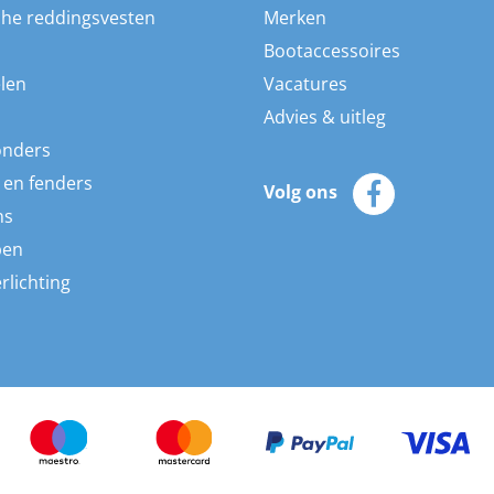
he reddingsvesten
Merken
Bootaccessoires
len
Vacatures
Advies & uitleg
onders
 en fenders
Volg ons
ns
pen
rlichting