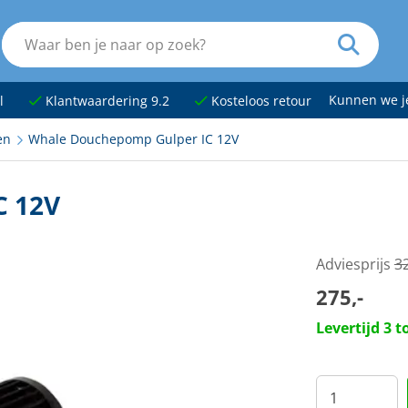
Kunnen we 
l
Klantwaardering 9.2
Kosteloos retour
en
Whale Douchepomp Gulper IC 12V
C 12V
Adviesprijs
3
275,-
Levertijd 3 