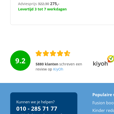
275,-
Adviesprijs
322,30
Levertijd 3 tot 7 werkdagen
9.2
5880 klanten
schreven een
review op
KiyOh
Populaire 
Kunnen we je helpen?
Fusion boo
010 - 285 71 77
Kinder red