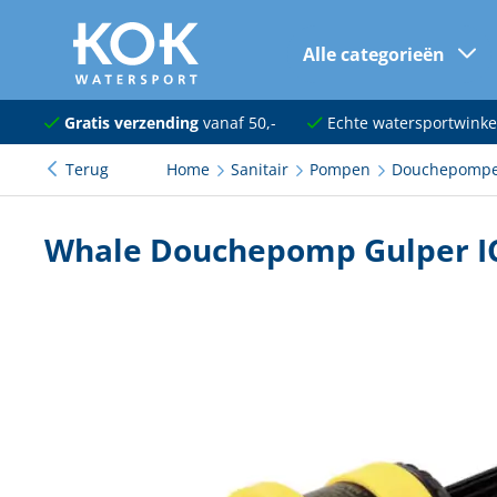
Alle categorieën
naar hoofdinhoud
Navigatie
Gratis verzending
vanaf 50,-
Echte watersportwinke
Terug
Home
Sanitair
Pompen
Douchepomp
Dekuitrusting
Ankeren en afmeren
Whale Douchepomp Gulper I
Onderhoud en verf
Elektra
Kleding en schoenen
Sanitair
Kajuit en kombuis