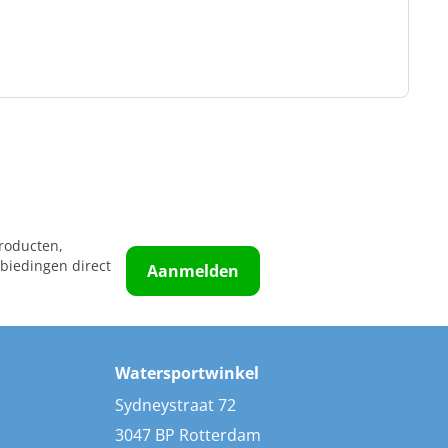
roducten,
biedingen direct
Aanmelden
Watersportwinkel
Sydneystraat 72
3047 BP Rotterdam