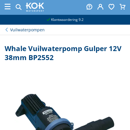
naar hoofdinhoud
Klantwaardering 9.2
Vuilwaterpompen
Whale Vuilwaterpomp Gulper 12V
38mm BP2552