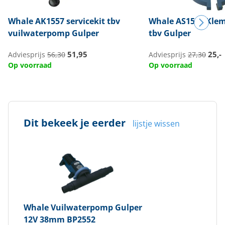
Whale
AK1557 servicekit tbv
Whale
AS1562 Klem
vuilwaterpomp Gulper
tbv Gulper
51,95
25,-
Adviesprijs
56,30
Adviesprijs
27,30
Op voorraad
Op voorraad
Dit bekeek je eerder
lijstje wissen
Whale
Vuilwaterpomp Gulper
12V 38mm BP2552