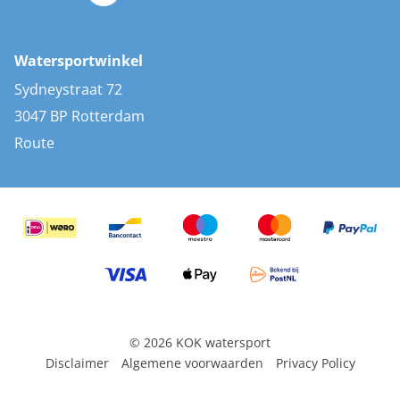
Zonnepanelen
Bootaccessoires
Bootlakken
Vacatures
AIS transponders
Watersportwinkel
Advies & uitleg
Stootwillen en fenders
Sydneystraat 72
Bootkussens
3047 BP Rotterdam
Zwemtrappen
Route
Navigatieverlichting
© 2026 KOK watersport
Disclaimer
Algemene voorwaarden
Privacy Policy