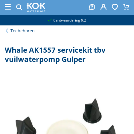
naar hoofdinhoud
Klantwaardering 9.2
Toebehoren
Whale AK1557 servicekit tbv
vuilwaterpomp Gulper