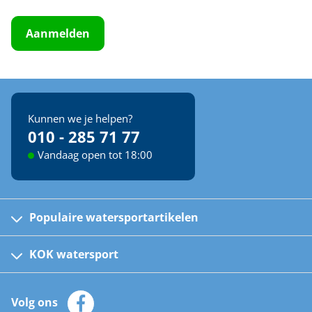
Aanmelden
Kunnen we je helpen?
010 - 285 71 77
Vandaag open tot 18:00
Populaire watersportartikelen
Fusion bootradio's
Kinder reddingsvesten
KOK watersport
Watersportwinkel
Automatische reddingsvesten
Klantenservice
Zeilkleding
Volg ons
Merken