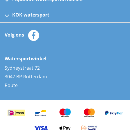
Fusion bootradio's
Kinder reddingsvesten
KOK watersport
Watersportwinkel
Automatische reddingsvesten
Klantenservice
Zeilkleding
Volg ons
Merken
Zonnepanelen
Bootaccessoires
Bootlakken
Vacatures
AIS transponders
Watersportwinkel
Advies & uitleg
Stootwillen en fenders
Sydneystraat 72
Bootkussens
3047 BP Rotterdam
Zwemtrappen
Route
Navigatieverlichting