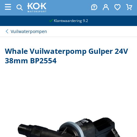
naar hoofdinhoud
Klantwaardering 9.2
Vuilwaterpompen
Whale Vuilwaterpomp Gulper 24V
38mm BP2554