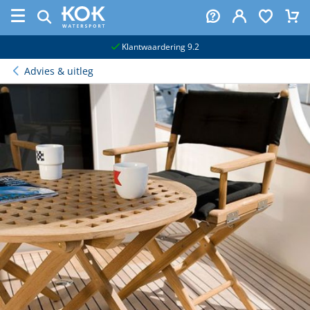
naar hoofdinhoud
Klantwaardering 9.2
Advies & uitleg