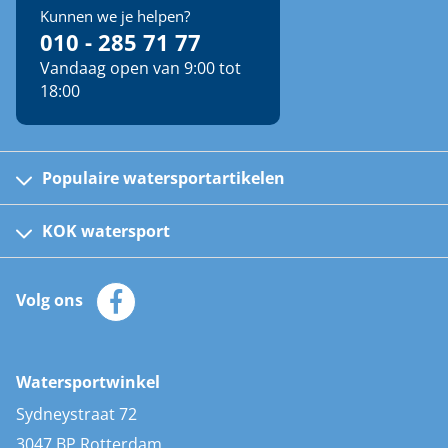
Kunnen we je helpen?
010 - 285 71 77
Vandaag open van 9:00 tot
18:00
Populaire watersportartikelen
Fusion bootradio's
Kinder reddingsvesten
KOK watersport
Watersportwinkel
Automatische reddingsvesten
Klantenservice
Zeilkleding
Volg ons
Merken
Zonnepanelen
Bootaccessoires
Bootlakken
Vacatures
AIS transponders
Watersportwinkel
Advies & uitleg
Stootwillen en fenders
Sydneystraat 72
Bootkussens
3047 BP Rotterdam