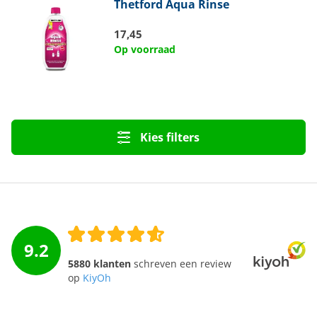
Thetford
Aqua Rinse
17,45
Op voorraad
Kies filters
9.2
5880 klanten
schreven een review
op
KiyOh