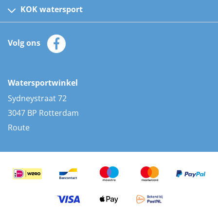
Kinder reddingsvesten
KOK watersport
Watersportwinkel
Automatische reddingsvesten
Klantenservice
Zeilkleding
Volg ons
Merken
Zonnepanelen
Bootaccessoires
Bootlakken
Vacatures
AIS transponders
Watersportwinkel
Advies & uitleg
Stootwillen en fenders
Sydneystraat 72
Bootkussens
3047 BP Rotterdam
Zwemtrappen
Route
Navigatieverlichting