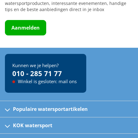
watersportproducten, interessante evenementen, handige
tips en de beste aanbiedingen direct in je inbox
Aanmelden
Kunnen we je helpen?
010 - 285 71 77
Winkel is gesloten: mail ons
Populaire watersportartikelen
Fusion bootradio's
Kinder reddingsvesten
KOK watersport
Watersportwinkel
Automatische reddingsvesten