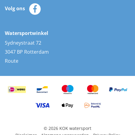
Klantenservice
Zeilkleding
Volg ons
Merken
Zonnepanelen
Bootaccessoires
Bootlakken
Vacatures
AIS transponders
Watersportwinkel
Advies & uitleg
Stootwillen en fenders
Sydneystraat 72
Bootkussens
3047 BP Rotterdam
Zwemtrappen
Route
Navigatieverlichting
© 2026 KOK watersport