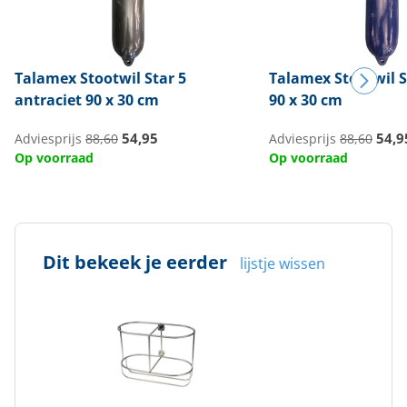
Talamex
Stootwil Star 5
Talamex
Stootwil S
antraciet 90 x 30 cm
90 x 30 cm
54,95
54,9
Adviesprijs
88,60
Adviesprijs
88,60
Op voorraad
Op voorraad
Dit bekeek je eerder
lijstje wissen