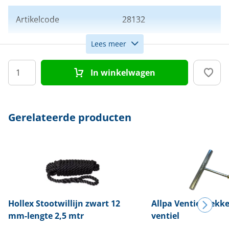
Artikelcode
28132
Lees meer
Kleur
Zwart
In winkelwagen
Afmeting
30 x 90 cm
Model
Starfender
Gerelateerde producten
Hollex
Stootwillijn zwart 12
Allpa
Ventieltrekke
mm-lengte 2,5 mtr
ventiel