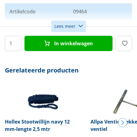
Artikelcode
09464
Lees meer
Kleur
Navy
In winkelwagen
Afmeting
30 x 90 cm
Model
Starfender
Gerelateerde producten
Hollex
Stootwillijn navy 12
Allpa
Ventieltrekke
mm-lengte 2,5 mtr
ventiel