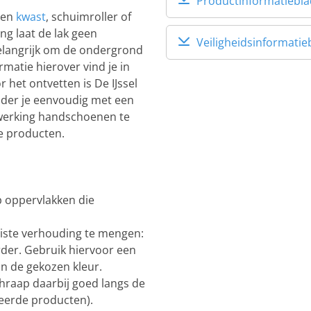
Productinformatiebla
een
kwast
, schuimroller of
ng laat de lak geen
Veiligheidsinformatie
belangrijk om de ondergrond
matie hierover vind je in
 het ontvetten is De IJssel
jder je eenvoudig met een
rwerking handschoenen te
de producten.
p oppervlakken die
uiste verhouding te mengen:
der. Gebruik hiervoor een
n de gekozen kleur.
hraap daarbij goed langs de
eerde producten).