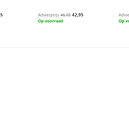
75
42,95
Adviesprijs
46,05
Advie
Op voorraad
Op v