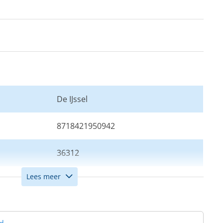
De IJssel
8718421950942
36312
Lees meer
Creme