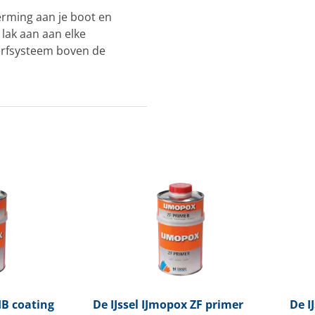
erming aan je boot en
lak aan aan elke
erfsysteem boven de
B coating
De IJssel
IJmopox ZF primer
De IJ