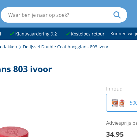
Kunnen we 
l
Klantwaardering 9.2
Kosteloos retour
otlakken
De IJssel Double Coat hoogglans 803 ivoor
ans 803 ivoor
Inhoud
50
Adviesprijs p
34,95