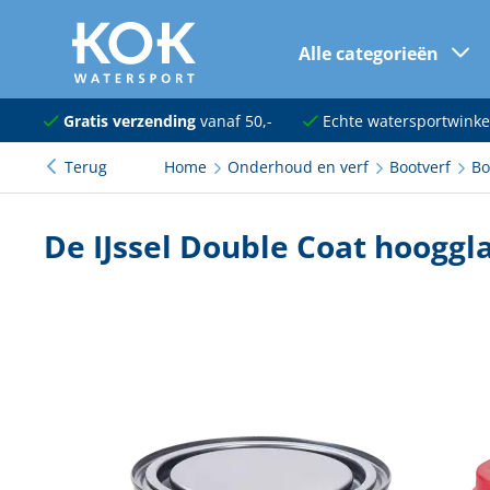
Alle categorieën
naar hoofdinhoud
Navigatie
Gratis verzending
vanaf 50,-
Echte watersportwinke
Terug
Home
Onderhoud en verf
Bootverf
Bo
Dekuitrusting
Ankeren en afmeren
De IJssel Double Coat hooggl
Onderhoud en verf
Elektra
Kleding en schoenen
Sanitair
Kajuit en kombuis