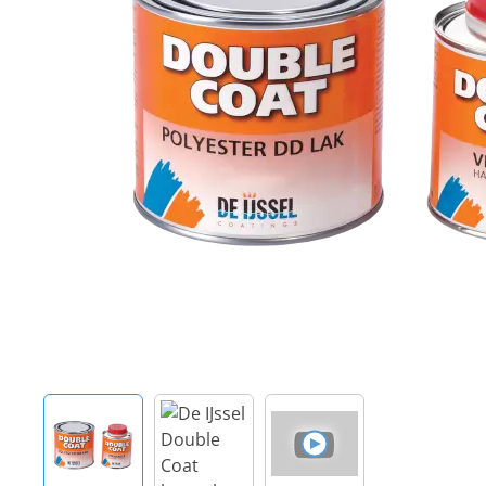
Techniek en motor
Tuigage en dekbeslag
Veiligheid
Boten, toebehoren en fun
Meubels en lifestyle
SALE