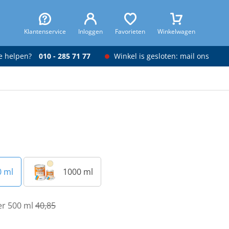
Klantenservice
Inloggen
Favorieten
Winkelwagen
je helpen?
010 - 285 71 77
Winkel is gesloten: mail ons
0 ml
1000 ml
er 500 ml
40,85