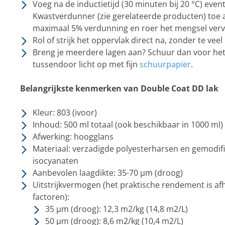
Voeg na de inductietijd (30 minuten bij 20 °C) eve
Kwastverdunner (zie gerelateerde producten) toe 
maximaal 5% verdunning en roer het mengsel ver
Rol of strijk het oppervlak direct na, zonder te veel
Breng je meerdere lagen aan? Schuur dan voor het
tussendoor licht op met fijn
schuurpapier
.
Belangrijkste kenmerken van Double Coat DD lak
Kleur: 803 (ivoor)
Inhoud: 500 ml totaal (ook beschikbaar in 1000 ml)
Afwerking: hoogglans
Materiaal: verzadigde polyesterharsen en gemodifi
isocyanaten
Aanbevolen laagdikte: 35-70 µm (droog)
Uitstrijkvermogen (het praktische rendement is afh
factoren):
35 µm (droog): 12,3 m2/kg (14,8 m2/L)
50 µm (droog): 8,6 m2/kg (10,4 m2/L)